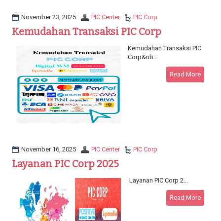
a
t
November 23, 2025
PIC Center
PIC Corp
i
Kemudahan Transaksi PIC Corp
o
n
Kemudahan Transaksi PIC
Corp&nb...
Read More
November 16, 2025
PIC Center
PIC Corp
Layanan PIC Corp 2025
Layanan PIC Corp 2...
Read More