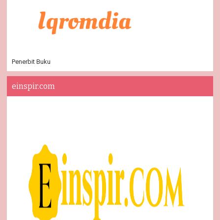
Penerbit Buku
einspir.com