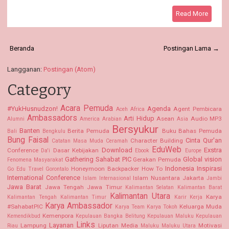
Read More
Beranda
Postingan Lama →
Langganan:
Postingan (Atom)
Category
Acara Pemuda
#YukHusnudzon!
Agenda
Agent Pembicara
Aceh
Africa
Ambassadors
Arti Hidup
Asean
Audio MP3
Alumni
America
Arabian
Asia
Bersyukur
Banten
Berita Pemuda
Buku Bahas Pemuda
Bali
Bengkulu
Bung Faisal
Cinta Qur'an
Character Building
Catatan Masa Muda
Ceramah
EduWeb
Download
Exstra
Conference
Dasar Kebijakan
Da'i
Ebook
Europe
Gathering Sahabat PIC
Global vision
Gerakan Pemuda
Fenomena Masyarakat
Indonesia
Inspirasi
Honeymoon Backpacker
How To
Go Edu Travel
Gorontalo
International Conference
Islam Nusantara
Jakarta
Islam Internasional
Jambi
Jawa Barat
Jawa Tengah
Jawa Timur
Kalimantan Selatan Kalimantan Barat
Kalimantan Utara
Karya
Kalimantan Tengah
Kalimantan Timur
Karir Kerja
Karya Ambassador
#SahabatPIC
Keluarga Muda
Karya Team
Karya Tokoh
Kemenpora
Kemendikbud
Kepulauan Bangka Belitung
Kepulauan Maluku
Kepulauan
Links
Layanan
Lampung
Liputan Media
Motivasi
Riau
Maluku
Maluku Utara