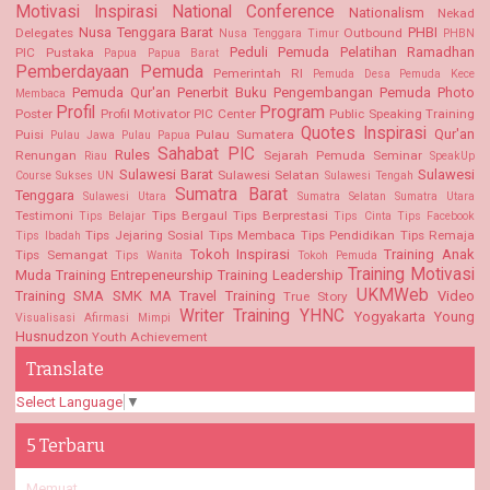
Motivasi Inspirasi
National Conference
Nationalism
Nekad
Nusa Tenggara Barat
PHBI
Delegates
Outbound
Nusa Tenggara Timur
PHBN
Peduli Pemuda
Pelatihan Ramadhan
PIC Pustaka
Papua
Papua Barat
Pemberdayaan Pemuda
Pemerintah RI
Pemuda Desa
Pemuda Kece
Pemuda Qur'an
Penerbit Buku
Pengembangan Pemuda
Photo
Membaca
Profil
Program
Poster
Profil Motivator PIC Center
Public Speaking Training
Quotes Inspirasi
Qur'an
Puisi
Pulau Sumatera
Pulau Jawa
Pulau Papua
Sahabat PIC
Rules
Renungan
Sejarah Pemuda
Seminar
Riau
SpeakUp
Sulawesi Barat
Sulawesi
Sulawesi Selatan
Course
Sukses UN
Sulawesi Tengah
Sumatra Barat
Tenggara
Sulawesi Utara
Sumatra Selatan
Sumatra Utara
Testimoni
Tips Bergaul
Tips Berprestasi
Tips Belajar
Tips Cinta
Tips Facebook
Tips Jejaring Sosial
Tips Membaca
Tips Pendidikan
Tips Remaja
Tips Ibadah
Tokoh Inspirasi
Training Anak
Tips Semangat
Tips Wanita
Tokoh Pemuda
Training Motivasi
Muda
Training Entrepeneurship
Training Leadership
UKMWeb
Training SMA SMK MA
Travel Training
Video
True Story
Writer Training
YHNC
Yogyakarta
Young
Visualisasi Afirmasi Mimpi
Husnudzon
Youth Achievement
Translate
Select Language
▼
5 Terbaru
Memuat...