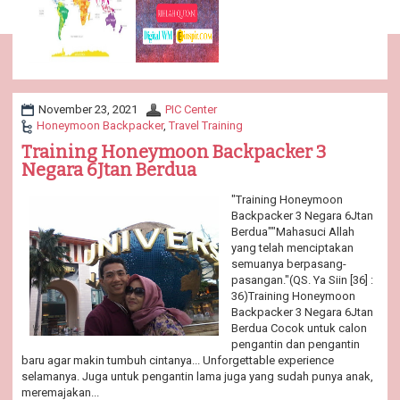
November 23, 2021
PIC Center
Honeymoon Backpacker
,
Travel Training
Training Honeymoon Backpacker 3
Negara 6Jtan Berdua
"Training Honeymoon
Backpacker 3 Negara 6Jtan
Berdua""Mahasuci Allah
yang telah menciptakan
semuanya berpasang-
pasangan."(QS. Ya Siin [36] :
36)Training Honeymoon
Backpacker 3 Negara 6Jtan
Berdua Cocok untuk calon
pengantin dan pengantin
baru agar makin tumbuh cintanya... Unforgettable experience
selamanya. Juga untuk pengantin lama juga yang sudah punya anak,
meremajakan...