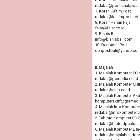
redaksi@pontianakpost
7. Koran Kaltim Post
redaksi@kaltimpost.net
8. Koran Harian Fajar
fajar@fajar.co.id
9. Bisnis Bali
info@bisnisbali.com
10. Denpasar Pos
denpostbali@yahoo.co
II.
Majalah
1. Majalah Komputer PC 
redaksi@pcmedia.co.id
2. Majalah Komputer CHI
redaksi@chip.co.id
3. Majalah Komputer Akti
komputeraktif@gramedia
4. Majalah Info Komputer
redaksi@infokomputer.
5. Tabloid Komputer PC P
redaksi@tabloidpcplus
6. Majalah Komputer E I
redaksi@majalaheindon