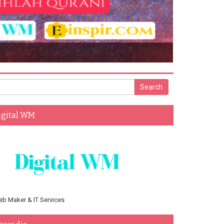
016
igital WM
b Maker & IT Services