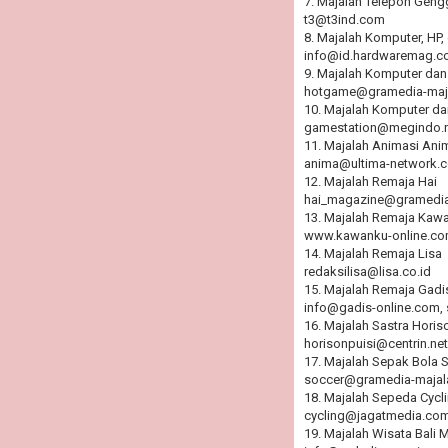
7. Majalah Telepon Geng
t3@t3ind.com
8. Majalah Komputer, HP
info@id.hardwaremag.c
9. Majalah Komputer dan
hotgame@gramedia-maj
10. Majalah Komputer da
gamestation@megindo.n
11. Majalah Animasi Ani
anima@ultima-network.
12. Majalah Remaja Hai
hai_magazine@gramedia
13. Majalah Remaja Kaw
www.kawanku-online.c
14. Majalah Remaja Lisa
redaksilisa@lisa.co.id
15. Majalah Remaja Gadi
info@gadis-online.com, 
16. Majalah Sastra Horis
horisonpuisi@centrin.net
17. Majalah Sepak Bola 
soccer@gramedia-majal
18. Majalah Sepeda Cycl
cycling@jagatmedia.co
19. Majalah Wisata Bali 