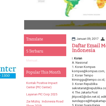
Po
Translate
Januari 09, 2017
Daftar Email M
Indonesia
5 Terbaru
I.
Koran
Memuat...
A. Nasional
1. Koran Kompas
kompas@kompas.com, o
Popular This Month
2. Koran Tempo
ktminggu@tempo.co.id,
Kontak Positive Impact
3. Koran Republika
Center (PIC Center)
sekretariat@republika.co
4. The Jakarta Post
Layanan PIC Corp 2025
jktpost2@cbn.net.id, ed
sundaypos@thejakartapo
Zai Miztiq : Indonesia Road
5. Koran Suara Karya
Show 2019