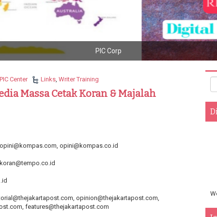
sitive Impact Center : Gallery Young Husnudzon National Conference 2
PIC Center
Links
,
Writer Training
edia Massa Cetak Koran & Majalah
D
pini@kompas.com, opini@kompas.co.id
 koran@tempo.co.id
.id
We
itorial@thejakartapost.com, opinion@thejakartapost.com,
st.com, features@thejakartapost.com