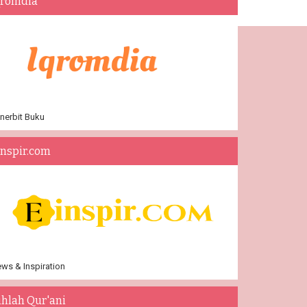
qromdia
nerbit Buku
inspir.com
ws & Inspiration
ihlah Qur'ani