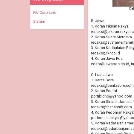
Daf
PIC Corp Link
B. Jawa
Sistem
1. Koran Pikiran Rakya
redaksi@pikiran-rakyat.
2. Koran Suara Merdeka
redaksi@suaramer.famil
3. Koran Kedaulatan Rak
redaksi@kr.co.id
4. Koran Jawa Pos
editor@jawapos.co.id, 
C. Luar Jawa
1. Berita Sore
redaksi@beritasore.com
2. Koran Portibi
portibidnp@yahoo.com
3. Koran Sinar Indonesia
redaksi@hariansib.com
4. Koran Pedoman Rakya
pedoman_rakyat@yaho
5. Koran Radar Banjarma
redaksi@radarbanjarma
6. Koran Pontianak Post