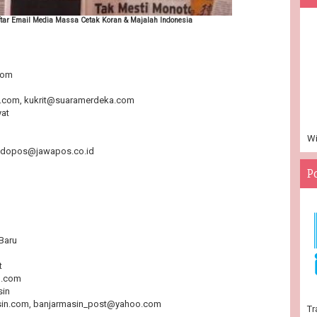
tar Email Media Massa Cetak Koran & Majalah Indonesia
com
i.com, kukrit@suaramerdeka.com
yat
Wi
indopos@jawapos.co.id
P
 Baru
t
o.com
sin
sin.com, banjarmasin_post@yahoo.com
Tr