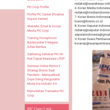
redaksi@suarakarya-onl
PIC Corp Profile
6. Koran Media Indonesi
redaksi@mediaindonesia
Profile PIC Center (Positive
7. Koran Bisnis Indonesi
Impact Center)
bisnis@bisnis.co.id
8. Koran Seputar Indones
Website, Email & Social
redaksi@seputar-indon
Media PIC Corp
seputarindonesia@gmai
Training Honeymoon
9. Koran Suara Pembaru
Backpacker 3 Negara
koransp@suarapembaru
6Jtan Berdua
Gathering Sahabat PIC VII :
Kiat Dapat Beasiswa LPDP
Seminar Online Ritmis II :
Strategi Bisnis Saat
Pandemi - Memperkuat
Daya Saing Pengusaha
Muda Era Industri 4.0
Kemudahan Transaksi PIC
Corp
PIC Corp Link