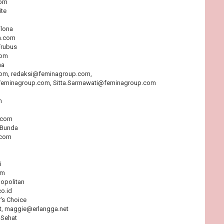
com
ite
Flona
h.com
Trubus
com
na
om, redaksi@feminagroup.com,
feminagroup.com, Sitta.Sarmawati@feminagroup.com
m
.com
 Bunda
.com
i
om
opolitan
o.id
r's Choice
t, maggie@erlangga.net
 Sehat