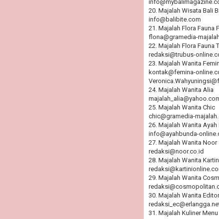
info@mybalimagazine.
20. Majalah Wisata Bali B
info@balibite.com
21. Majalah Flora Fauna 
flona@gramedia-majala
22. Majalah Flora Fauna 
redaksi@trubus-online.
23. Majalah Wanita Femi
kontak@femina-online.c
Veronica.Wahyuningsi@
24. Majalah Wanita Alia
majalah_alia@yahoo.co
25. Majalah Wanita Chic
chic@gramedia-majalah
26. Majalah Wanita Ayah
info@ayahbunda-online
27. Majalah Wanita Noor
redaksi@noor.co.id
28. Majalah Wanita Kartin
redaksi@kartinionline.c
29. Majalah Wanita Cosm
redaksi@cosmopolitan.c
30. Majalah Wanita Edito
redaksi_ec@erlangga.ne
31. Majalah Kuliner Menu