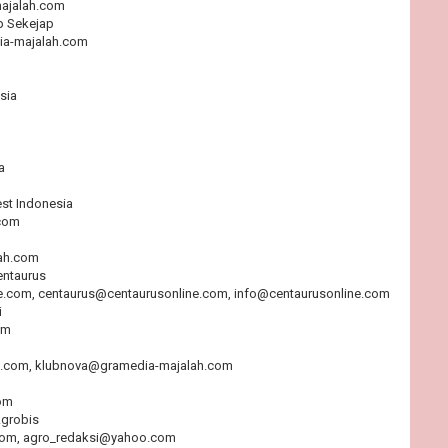
ajalah.com
p Sekejap
a-majalah.com
sia
a
est Indonesia
com
lah.com
entaurus
e.com, centaurus@centaurusonline.com, info@centaurusonline.com
i
om
.com, klubnova@gramedia-majalah.com
om
Agrobis
om, agro_redaksi@yahoo.com