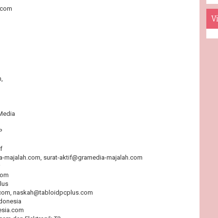
.com
Vi
m,
Media
P
f
-majalah.com, surat-aktif@gramedia-majalah.com
com
lus
.com, naskah@tabloidpcplus.com
ndonesia
esia.com