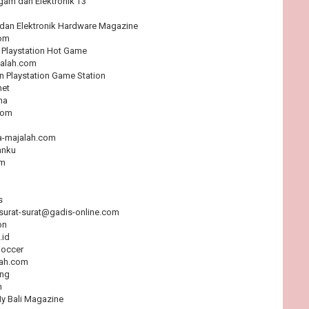
gam dan Elektronik T3
, dan Elektronik Hardware Magazine
om
 Playstation Hot Game
alah.com
n Playstation Game Station
et
ma
com
-majalah.com
anku
om
s
surat-surat@gadis-online.com
on
.id
Soccer
ah.com
ing
m
My Bali Magazine