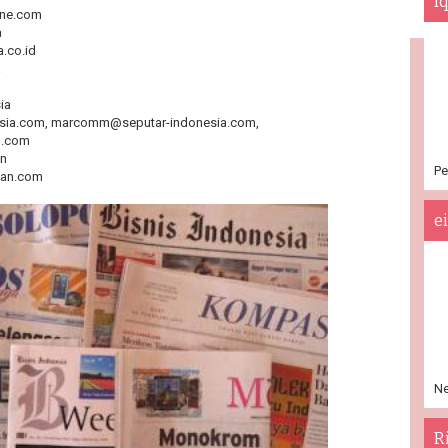
I
ine.com
a
.co.id
a
ia
esia.com, marcomm@seputar-indonesia.com,
l.com
an
Pe
an.com
e
Ne
R