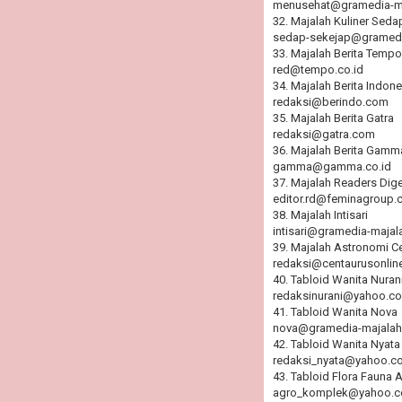
menusehat@gramedia-m
32. Majalah Kuliner Seda
sedap-sekejap@gramedi
33. Majalah Berita Tempo
red@tempo.co.id
34. Majalah Berita Indone
redaksi@berindo.com
35. Majalah Berita Gatra
redaksi@gatra.com
36. Majalah Berita Gamm
gamma@gamma.co.id
37. Majalah Readers Dig
editor.rd@feminagroup.
38. Majalah Intisari
intisari@gramedia-maja
39. Majalah Astronomi C
redaksi@centaurusonlin
40. Tabloid Wanita Nuran
redaksinurani@yahoo.c
41. Tabloid Wanita Nova
nova@gramedia-majalah
42. Tabloid Wanita Nyata
redaksi_nyata@yahoo.c
43. Tabloid Flora Fauna 
agro_komplek@yahoo.c