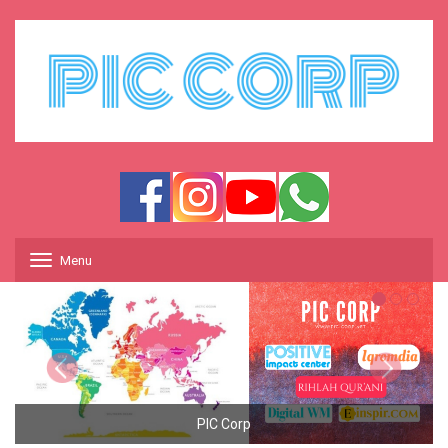
Menu
T
o
g
g
l
e
n
a
Positive Impact Center : Gallery Young Husnud
v
i
Conference 2016
g