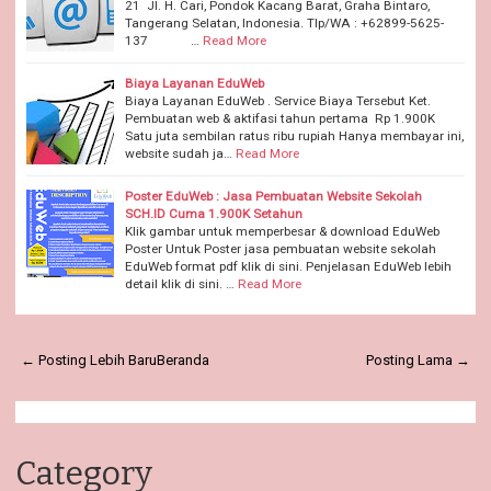
21 Jl. H. Cari, Pondok Kacang Barat, Graha Bintaro,
Tangerang Selatan, Indonesia. Tlp/WA : +62899-5625-
137 …
Read More
Biaya Layanan EduWeb
Biaya Layanan EduWeb . Service Biaya Tersebut Ket.
Pembuatan web & aktifasi tahun pertama Rp 1.900K
Satu juta sembilan ratus ribu rupiah Hanya membayar ini,
website sudah ja…
Read More
Poster EduWeb : Jasa Pembuatan Website Sekolah
SCH.ID Cuma 1.900K Setahun
Klik gambar untuk memperbesar & download EduWeb
Poster Untuk Poster jasa pembuatan website sekolah
EduWeb format pdf klik di sini. Penjelasan EduWeb lebih
detail klik di sini. …
Read More
← Posting Lebih Baru
Beranda
Posting Lama →
Category