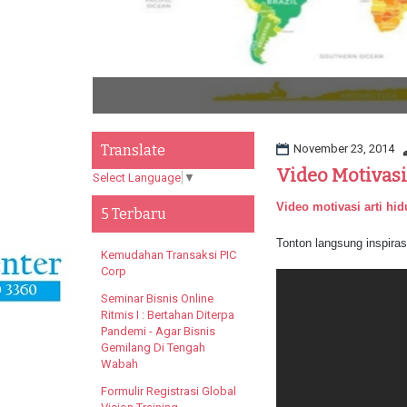
Translate
November 23, 2014
Video Motivasi
Select Language
▼
Video motivasi arti hid
5 Terbaru
Tonton langsung inspira
Kemudahan Transaksi PIC
Corp
Seminar Bisnis Online
Ritmis I : Bertahan Diterpa
Pandemi - Agar Bisnis
Gemilang Di Tengah
Wabah
Formulir Registrasi Global