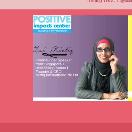
Training
YHNC
Yogyakar