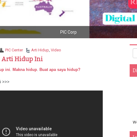
PIC Corp
PIC Center
Arti Hidup
,
Video
 Arti Hidup Ini
up ini
.
Makna hidup
.
Buat apa saya hidup?
D
si >>>
We