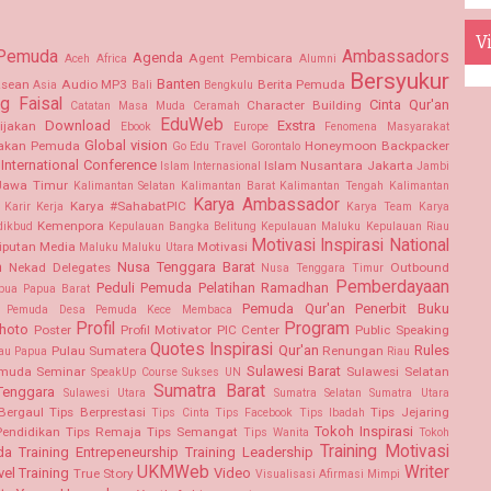
Vi
 Pemuda
Ambassadors
Agenda
Agent Pembicara
Aceh
Africa
Alumni
Bersyukur
Banten
sean
Audio MP3
Berita Pemuda
Asia
Bali
Bengkulu
g Faisal
Cinta Qur'an
Character Building
Catatan Masa Muda
Ceramah
EduWeb
Download
Exstra
ijakan
Ebook
Europe
Fenomena Masyarakat
Global vision
akan Pemuda
Honeymoon Backpacker
Go Edu Travel
Gorontalo
International Conference
Islam Nusantara
Jakarta
Islam Internasional
Jambi
Jawa Timur
Kalimantan Selatan Kalimantan Barat
Kalimantan Tengah
Kalimantan
Karya Ambassador
Karya #SahabatPIC
Karir Kerja
Karya Team
Karya
Kemenpora
dikbud
Kepulauan Bangka Belitung
Kepulauan Maluku
Kepulauan Riau
Motivasi Inspirasi
National
iputan Media
Motivasi
Maluku
Maluku Utara
m
Nusa Tenggara Barat
Nekad Delegates
Outbound
Nusa Tenggara Timur
Pemberdayaan
Peduli Pemuda
Pelatihan Ramadhan
pua
Papua Barat
Pemuda Qur'an
Penerbit Buku
Pemuda Desa
Pemuda Kece Membaca
Profil
Program
hoto
Poster
Profil Motivator PIC Center
Public Speaking
Quotes Inspirasi
Qur'an
Rules
Pulau Sumatera
Renungan
au Papua
Riau
Sulawesi Barat
emuda
Seminar
Sulawesi Selatan
SpeakUp Course
Sukses UN
Sumatra Barat
Tenggara
Sulawesi Utara
Sumatra Selatan
Sumatra Utara
Bergaul
Tips Berprestasi
Tips Jejaring
Tips Cinta
Tips Facebook
Tips Ibadah
Tokoh Inspirasi
Pendidikan
Tips Remaja
Tips Semangat
Tips Wanita
Tokoh
Training Motivasi
da
Training Entrepeneurship
Training Leadership
UKMWeb
Writer
vel Training
Video
True Story
Visualisasi Afirmasi Mimpi