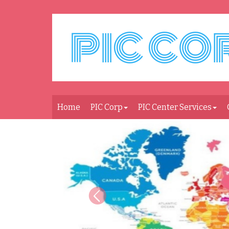
Home
PIC Corp
PIC Center Services