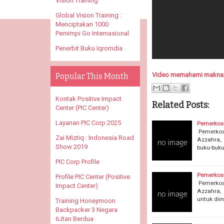
Vision Training
Global Vision Training :
Menciptakan 1000
Pemimpi Go Internasional
Penerbit Buku Iqromdia
Video memahami makna
Popular This Month
Kontak Positive Impact
Related Posts:
Center (PIC Center)
Layanan PIC Corp 2025
Pemerkosa
Pemerkosaa
Zai Miztiq : Indonesia Road
Azzahra, 
Show 2019
buku-buku
PIC Corp Profile
Pemerkosa
Profile PIC Center (Positive
Pemerkosaa
Impact Center)
Azzahra, 
untuk dii
Training Honeymoon
Backpacker 3 Negara
6Jtan Berdua