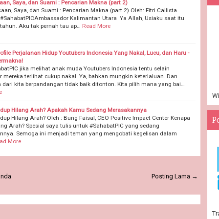
an, Saya, dan Suami : Pencarian Makna (part 2)
n, Saya, dan Suami : Pencarian Makna (part 2) Oleh: ‪Fitri Callista
#‎SahabatPICAmbassador Kalimantan Utara Ya Allah, Usiaku saat itu
tahun. Aku tak pernah tau ap…
Read More
rofile Perjalanan Hidup Youtubers Indonesia Yang Nakal, Lucu, dan Haru -
ermakna!
batPIC jika melihat anak muda Youtubers Indonesia tentu selain
 mereka terlihat cukup nakal. Ya, bahkan mungkin keterlaluan. Dan
 dari kita berpandangan tidak baik ditonton. Kita pilih mana yang bai…
e
Wi
idup Hilang Arah? Apakah Kamu Sedang Merasakannya
dup Hilang Arah? Oleh : Bung Faisal, CEO Positive Impact Center Kenapa
P
ang Arah? Spesial saya tulis untuk #SahabatPIC yang sedang
nya. Semoga ini menjadi teman yang mengobati kegelisan dalam
ad More
anda
Posting Lama →
Tr