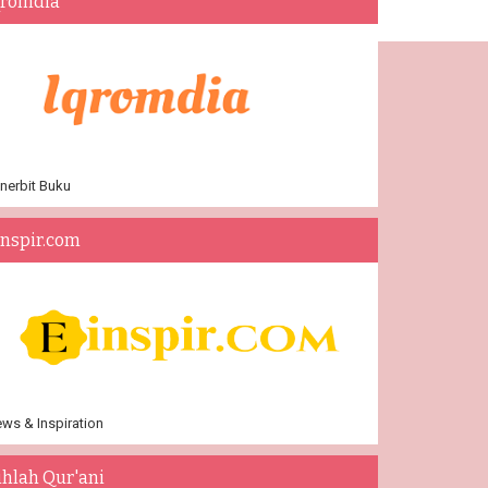
qromdia
nerbit Buku
inspir.com
ws & Inspiration
ihlah Qur'ani