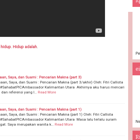
I
 hidup
.
Hidup adalah
.
Pe
e
an, Saya, dan Suami : Pencarian Makna (part 3)
n, Saya, dan Suami : Pencarian Makna (part 3/akhir) Oleh: ‪Fitri Callista
#‎SahabatPICAmbassador Kalimantan Utara Akhirnya aku harus mencari
 dan referensi yang l…
Read More
an, Saya, dan Suami : Pencarian Makna (part 1)
n, Saya, dan Suami : Pencarian Makna (part 1) Oleh: ‪Fitri Callista
#‎SahabatPICAmbassador Kalimantan Utara Masa lalu terlalu suram
Ne
ngat. Saya merupakan wanita k…
Read More
R