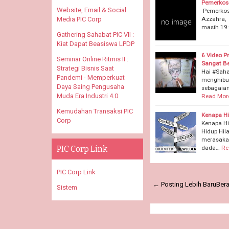
Pemerkosa
Website, Email & Social
Pemerkosaa
Azzahra, 
Media PIC Corp
masih 19 
Gathering Sahabat PIC VII :
Kiat Dapat Beasiswa LPDP
6 Video P
Seminar Online Ritmis II :
Sangat B
Strategi Bisnis Saat
Hai #Saha
Pandemi - Memperkuat
menghibur
Daya Saing Pengusaha
sebagaian
Muda Era Industri 4.0
Read Mor
Kemudahan Transaksi PIC
Kenapa H
Corp
Kenapa Hi
Hidup Hil
merasakan
dada…
Re
PIC Corp Link
PIC Corp Link
← Posting Lebih Baru
Ber
Sistem