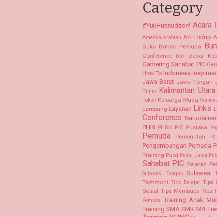
Category
Acara
#YukHusnudzon!
Arti Hidup
A
America
Arabian
Bun
Buku Bahas Pemuda
Conference
Dasar Keb
Da'i
Gathering Sahabat PIC
Ger
Indonesia
Inspirasi
How To
Jawa Barat
Jawa Tengah
Kalimantan Utara
Timur
Keluarga Muda
Tokoh
Kemen
Links
Layanan
Lampung
L
Conference
Nationalis
PHBI
PIC Pustaka
PHBN
Pa
Pemuda
Pemerintah RI
Pengembangan Pemuda
P
Training
Puisi
Pulau Jawa
Pul
Sahabat PIC
Sejarah P
Sulawesi 
Sulawesi Tengah
Testimoni
Tips 
Tips Belajar
Sosial
Tips Membaca
Tips 
Training Anak Mu
Pemuda
Training SMA SMK MA
Tra