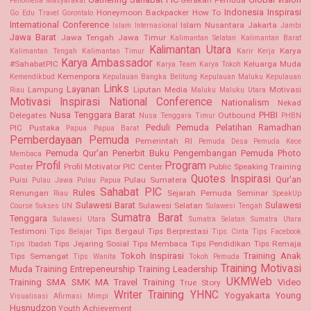
Gerakan Pemuda
Fenomena Masyarakat
Indonesia
Inspirasi
Honeymoon Backpacker
How To
Go Edu Travel
Gorontalo
International Conference
Islam Nusantara
Jakarta
Islam Internasional
Jambi
Jawa Barat
Jawa Tengah
Jawa Timur
Kalimantan Selatan Kalimantan Barat
Kalimantan Utara
Karya
Kalimantan Tengah
Kalimantan Timur
Karir Kerja
Karya Ambassador
#SahabatPIC
Keluarga Muda
Karya Team
Karya Tokoh
Kemenpora
Kemendikbud
Kepulauan Bangka Belitung
Kepulauan Maluku
Kepulauan
Links
Layanan
Lampung
Liputan Media
Motivasi
Riau
Maluku
Maluku Utara
Motivasi Inspirasi
National Conference
Nationalism
Nekad
Nusa Tenggara Barat
PHBI
Delegates
Outbound
Nusa Tenggara Timur
PHBN
Peduli Pemuda
Pelatihan Ramadhan
PIC Pustaka
Papua
Papua Barat
Pemberdayaan Pemuda
Pemerintah RI
Pemuda Desa
Pemuda Kece
Pemuda Qur'an
Penerbit Buku
Pengembangan Pemuda
Photo
Membaca
Profil
Program
Poster
Profil Motivator PIC Center
Public Speaking Training
Quotes Inspirasi
Qur'an
Puisi
Pulau Sumatera
Pulau Jawa
Pulau Papua
Sahabat PIC
Rules
Renungan
Sejarah Pemuda
Seminar
Riau
SpeakUp
Sulawesi Barat
Sulawesi
Sulawesi Selatan
Course
Sukses UN
Sulawesi Tengah
Sumatra Barat
Tenggara
Sulawesi Utara
Sumatra Selatan
Sumatra Utara
Testimoni
Tips Bergaul
Tips Berprestasi
Tips Belajar
Tips Cinta
Tips Facebook
Tips Jejaring Sosial
Tips Membaca
Tips Pendidikan
Tips Remaja
Tips Ibadah
Tokoh Inspirasi
Training Anak
Tips Semangat
Tips Wanita
Tokoh Pemuda
Training Motivasi
Muda
Training Entrepeneurship
Training Leadership
UKMWeb
Training SMA SMK MA
Travel Training
Video
True Story
Writer Training
YHNC
Yogyakarta
Young
Visualisasi Afirmasi Mimpi
Husnudzon
Youth Achievement