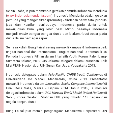
2014
Selain usaha, Ia pun memimpin gerakan pemuda Indonesia Mendunia
(
www.indonesiamendunia.com
). Indonesia Mendunia adalah gerakan
pemuda yang mengenalkan (promote) keindahan pariwisata, produk-
jasa dan kearifan seni-budaya Indonesia pada dunia untuk
mewujudkan bumi yang lebih baik. Mimpi besarnya Indonesia
menjadi
leader
bangsa-bangsa dunia dan berkontribusi besar pada
dunia dalam berbagai aspek.
Semasa kuliah Bung Faisal sering mewakili kampus & Indonesia baik
tingkat nasional dan internasional. Tingkat nasional, Ia termasuk 40
Pemuda Indonesia Pilihan dalam Interfaith Youth Forum, Palembang-
Sumatera Selatan, 2012. UIN Jakarta Delegate dalam Sarasehan Bidik
Misi PTAIN Nasional, di UIN Sunan Kali Jaga, Yogyakarta 2013.
Indonesia delegates dalam
Asia-Pacific CHRIE Youth Conference
di
Universidade De Macau, Macau-SAR, China 2013. Presentator
mewakili Indonesia dalam
Innovation Social Congress International
di
Univ. Della Salle, Manila - Filipina 2014. Tahun 2015, Ia menjadi
delegasi Indonesia dalam
24th Harvard World Model United Nations
di
Seoul, Korea Selatan. Pelatihan PBB yang dihadiri 118 negara dari
segala penjuru dunia.
Bung Faisal pun meraih penghargaan Mahasiswa Berprestasi UIN