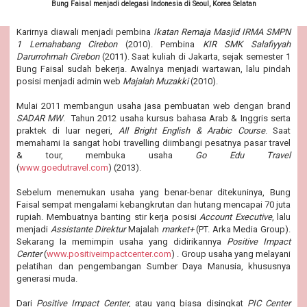
Bung Faisal menjadi delegasi Indonesia di Seoul, Korea Selatan
Karirnya diawali menjadi pembina
Ikatan Remaja Masjid IRMA SMPN
1 Lemahabang Cirebon
(2010). Pembina
KIR SMK Salafiyyah
Darurrohmah Cirebon
(2011). Saat kuliah di Jakarta, sejak semester 1
Bung Faisal sudah bekerja. Awalnya menjadi wartawan, lalu pindah
posisi menjadi admin web
Majalah Muzakki
(2010).
Mulai 2011 membangun usaha jasa pembuatan web dengan brand
SADAR MW
. Tahun 2012 usaha kursus bahasa Arab & Inggris serta
praktek di luar negeri,
All Bright English & Arabic Course
. Saat
memahami Ia sangat hobi travelling diimbangi pesatnya pasar travel
& tour, membuka usaha
Go Edu Travel
(
www.goedutravel.com
)
(2013).
Sebelum menemukan usaha yang benar-benar ditekuninya, Bung
Faisal sempat mengalami kebangkrutan dan hutang mencapai 70 juta
rupiah. Membuatnya banting stir kerja posisi
Account Executive
, lalu
menjadi
Assistante Direktur
Majalah
market+
(PT. Arka Media Group).
Sekarang Ia memimpin usaha yang didirikannya
Positive Impact
Center
(
www.positiveimpactcenter.com
) . Group usaha yang melayani
pelatihan dan pengembangan Sumber Daya Manusia, khususnya
generasi muda.
Dari
Positive Impact Center
, atau yang biasa disingkat
PIC Center