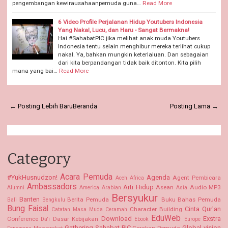
pengembangan kewirausahaanpemuda guna…
Read More
6 Video Profile Perjalanan Hidup Youtubers Indonesia
Yang Nakal, Lucu, dan Haru - Sangat Bermakna!
Hai #SahabatPIC jika melihat anak muda Youtubers
Indonesia tentu selain menghibur mereka terlihat cukup
nakal. Ya, bahkan mungkin keterlaluan. Dan sebagaian
dari kita berpandangan tidak baik ditonton. Kita pilih
mana yang bai…
Read More
← Posting Lebih Baru
Beranda
Posting Lama →
Category
Acara Pemuda
#YukHusnudzon!
Agenda
Agent Pembicara
Aceh
Africa
Ambassadors
Arti Hidup
Asean
Audio MP3
Alumni
America
Arabian
Asia
Bersyukur
Banten
Berita Pemuda
Buku Bahas Pemuda
Bali
Bengkulu
Bung Faisal
Cinta Qur'an
Character Building
Catatan Masa Muda
Ceramah
EduWeb
Download
Exstra
Conference
Dasar Kebijakan
Da'i
Ebook
Europe
Gathering Sahabat PIC
Global vision