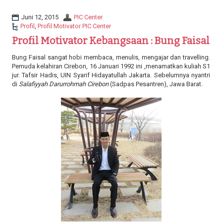
a
t
Juni 12, 2015
PIC Center
i
Profil
,
Profil Motivator PIC Center
o
Profil Motivator Kebangsaan : Bung Faisal
n
Bung Faisal sangat hobi membaca, menulis, mengajar dan travelling.
Pemuda kelahiran Cirebon, 16 Januari 1992 ini ,menamatkan kuliah S1
jur. Tafsir Hadis, UIN Syarif Hidayatullah Jakarta. Sebelumnya nyantri
di
Salafiyyah Darurrohmah Cirebon
(Sadpas Pesantren), Jawa Barat.