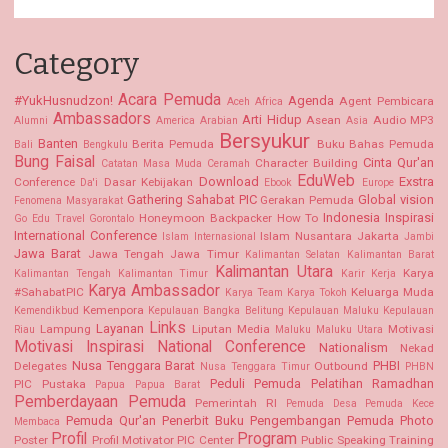
Category
Acara Pemuda
#YukHusnudzon!
Agenda
Agent Pembicara
Aceh
Africa
Ambassadors
Arti Hidup
Asean
Audio MP3
Alumni
America
Arabian
Asia
Bersyukur
Banten
Berita Pemuda
Buku Bahas Pemuda
Bali
Bengkulu
Bung Faisal
Cinta Qur'an
Character Building
Catatan Masa Muda
Ceramah
EduWeb
Download
Exstra
Conference
Dasar Kebijakan
Da'i
Ebook
Europe
Gathering Sahabat PIC
Global vision
Gerakan Pemuda
Fenomena Masyarakat
Indonesia
Inspirasi
Honeymoon Backpacker
How To
Go Edu Travel
Gorontalo
International Conference
Islam Nusantara
Jakarta
Islam Internasional
Jambi
Jawa Barat
Jawa Tengah
Jawa Timur
Kalimantan Selatan Kalimantan Barat
Kalimantan Utara
Karya
Kalimantan Tengah
Kalimantan Timur
Karir Kerja
Karya Ambassador
#SahabatPIC
Keluarga Muda
Karya Team
Karya Tokoh
Kemenpora
Kemendikbud
Kepulauan Bangka Belitung
Kepulauan Maluku
Kepulauan
Links
Layanan
Lampung
Liputan Media
Motivasi
Riau
Maluku
Maluku Utara
Motivasi Inspirasi
National Conference
Nationalism
Nekad
Nusa Tenggara Barat
PHBI
Delegates
Outbound
Nusa Tenggara Timur
PHBN
Peduli Pemuda
Pelatihan Ramadhan
PIC Pustaka
Papua
Papua Barat
Pemberdayaan Pemuda
Pemerintah RI
Pemuda Desa
Pemuda Kece
Pemuda Qur'an
Penerbit Buku
Pengembangan Pemuda
Photo
Membaca
Profil
Program
Poster
Profil Motivator PIC Center
Public Speaking Training