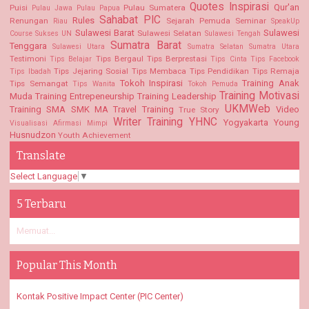
Quotes Inspirasi
Qur'an
Puisi
Pulau Sumatera
Pulau Jawa
Pulau Papua
Sahabat PIC
Rules
Renungan
Sejarah Pemuda
Seminar
Riau
SpeakUp
Sulawesi Barat
Sulawesi
Sulawesi Selatan
Course
Sukses UN
Sulawesi Tengah
Sumatra Barat
Tenggara
Sulawesi Utara
Sumatra Selatan
Sumatra Utara
Testimoni
Tips Bergaul
Tips Berprestasi
Tips Belajar
Tips Cinta
Tips Facebook
Tips Jejaring Sosial
Tips Membaca
Tips Pendidikan
Tips Remaja
Tips Ibadah
Tokoh Inspirasi
Training Anak
Tips Semangat
Tips Wanita
Tokoh Pemuda
Training Motivasi
Muda
Training Entrepeneurship
Training Leadership
UKMWeb
Training SMA SMK MA
Travel Training
Video
True Story
Writer Training
YHNC
Yogyakarta
Young
Visualisasi Afirmasi Mimpi
Husnudzon
Youth Achievement
Translate
Select Language
▼
5 Terbaru
Memuat...
Popular This Month
Kontak Positive Impact Center (PIC Center)