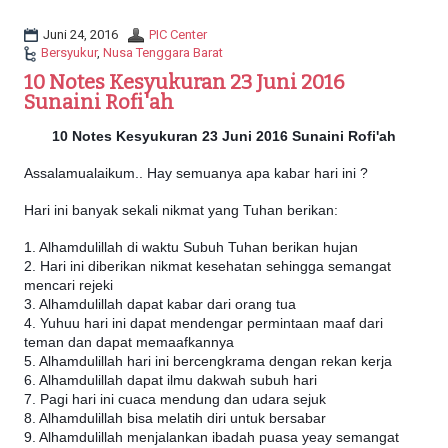
a
t
Juni 24, 2016
PIC Center
i
Bersyukur
,
Nusa Tenggara Barat
o
10 Notes Kesyukuran 23 Juni 2016
n
Sunaini Rofi'ah
10 Notes Kesyukuran 23 Juni 2016 Sunaini Rofi'ah
Assalamualaikum.. Hay semuanya apa kabar hari ini ?
Hari ini banyak sekali nikmat yang Tuhan berikan:
1. Alhamdulillah di waktu Subuh Tuhan berikan hujan
2. Hari ini diberikan nikmat kesehatan sehingga semangat
mencari rejeki
3. Alhamdulillah dapat kabar dari orang tua
4. Yuhuu hari ini dapat mendengar permintaan maaf dari
teman dan dapat memaafkannya
5. Alhamdulillah hari ini bercengkrama dengan rekan kerja
6. Alhamdulillah dapat ilmu dakwah subuh hari
7. Pagi hari ini cuaca mendung dan udara sejuk
8. Alhamdulillah bisa melatih diri untuk bersabar
9. Alhamdulillah menjalankan ibadah puasa yeay semangat