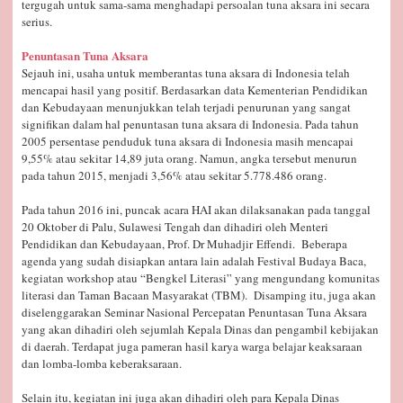
tergugah untuk sama-sama menghadapi persoalan tuna aksara ini secara
serius.
Penuntasan Tuna Aksara
Sejauh ini, usaha untuk memberantas tuna aksara di Indonesia telah
mencapai hasil yang positif. Berdasarkan data Kementerian Pendidikan
dan Kebudayaan menunjukkan telah terjadi penurunan yang sangat
signifikan dalam hal penuntasan tuna aksara di Indonesia. Pada tahun
2005 persentase penduduk tuna aksara di Indonesia masih mencapai
9,55% atau sekitar 14,89 juta orang. Namun, angka tersebut menurun
pada tahun 2015, menjadi 3,56% atau sekitar 5.778.486 orang.
Pada tahun 2016 ini, puncak acara HAI akan dilaksanakan pada tanggal
20 Oktober di Palu, Sulawesi Tengah dan dihadiri oleh Menteri
Pendidikan dan Kebudayaan, Prof. Dr Muhadjir Effendi. Beberapa
agenda yang sudah disiapkan antara lain adalah Festival Budaya Baca,
kegiatan workshop atau “Bengkel Literasi” yang mengundang komunitas
literasi dan Taman Bacaan Masyarakat (TBM). Disamping itu, juga akan
diselenggarakan Seminar Nasional Percepatan Penuntasan Tuna Aksara
yang akan dihadiri oleh sejumlah Kepala Dinas dan pengambil kebijakan
di daerah. Terdapat juga pameran hasil karya warga belajar keaksaraan
dan lomba-lomba keberaksaraan.
Selain itu, kegiatan ini juga akan dihadiri oleh para Kepala Dinas