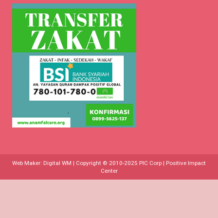
Web Maker:
Digital WM
| Copyright © 2010-2025
PIC Corp | Positive Impact
Center