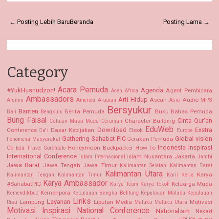
← Posting Lebih Baru
Beranda
Posting Lama →
Category
Acara Pemuda
#YukHusnudzon!
Agenda
Agent Pembicara
Aceh
Africa
Ambassadors
Arti Hidup
Asean
Audio MP3
Alumni
America
Arabian
Asia
Bersyukur
Banten
Berita Pemuda
Buku Bahas Pemuda
Bali
Bengkulu
Bung Faisal
Cinta Qur'an
Character Building
Catatan Masa Muda
Ceramah
EduWeb
Download
Exstra
Conference
Dasar Kebijakan
Da'i
Ebook
Europe
Gathering Sahabat PIC
Global vision
Gerakan Pemuda
Fenomena Masyarakat
Indonesia
Inspirasi
Honeymoon Backpacker
How To
Go Edu Travel
Gorontalo
International Conference
Islam Nusantara
Jakarta
Islam Internasional
Jambi
Jawa Barat
Jawa Tengah
Jawa Timur
Kalimantan Selatan Kalimantan Barat
Kalimantan Utara
Karya
Kalimantan Tengah
Kalimantan Timur
Karir Kerja
Karya Ambassador
#SahabatPIC
Keluarga Muda
Karya Team
Karya Tokoh
Kemenpora
Kemendikbud
Kepulauan Bangka Belitung
Kepulauan Maluku
Kepulauan
Links
Layanan
Lampung
Liputan Media
Motivasi
Riau
Maluku
Maluku Utara
Motivasi Inspirasi
National Conference
Nationalism
Nekad