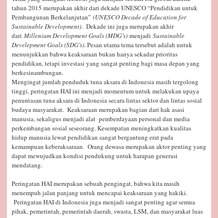
tahun 2015 merupakan akhir dari dekade UNESCO “Pendidikan untuk
Pembangunan Berkelanjutan”
(UNESCO Decade of Education for
Sustainable Development)
. Dekade ini juga merupakan akhir
dari
Millenium Development Goals (MDG’s)
menjadi
Sustainable
Develepment Goals (SDG’s)
. Pesan utama tema tersebut adalah untuk
menunjukkan bahwa keaksaraan bukan hanya sekadar prioritas
pendidikan, tetapi investasi yang sangat penting bagi masa depan yang
berkesinambungan.
Mengingat jumlah penduduk tuna aksara di Indonesia masih tergolong
tinggi, peringatan HAI ini menjadi momentum untuk melakukan upaya
penuntasan tuna aksara di Indonesia secara lintas sektor dan lintas sosial
budaya masyarakat. Keaksaraan merupakan bagian dari hak asasi
manusia, sekaligus menjadi alat pemberdayaan personal dan media
perkembangan sosial seseorang. Kesempatan meningkatkan kualitas
hidup manusia lewat pendidikan sangat bergantung erat pada
kemampuan keberaksaraan. Orang dewasa merupakan aktor penting yang
dapat mewujudkan kondisi pendukung untuk harapan generasi
mendatang.
Peringatan HAI merupakan sebuah pengingat, bahwa kita masih
menempuh jalan panjang untuk mencapai keaksaraan yang hakiki.
Peringatan HAI di Indonesia juga menjadi sangat penting agar semua
pihak, pemerintah, pemerintah daerah, swasta, LSM, dan masyarakat luas