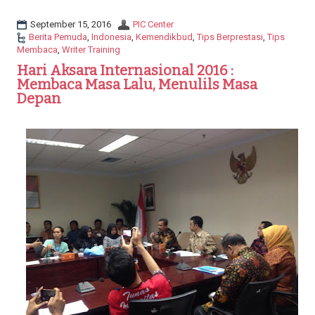
a
t
September 15, 2016
PIC Center
i
Berita Pemuda
,
Indonesia
,
Kemendikbud
,
Tips Berprestasi
,
Tips
o
Membaca
,
Writer Training
n
Hari Aksara Internasional 2016 :
Membaca Masa Lalu, Menulils Masa
Depan