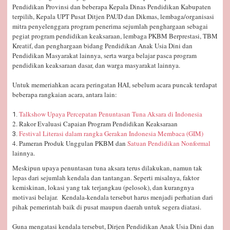
Pendidikan Provinsi dan beberapa Kepala Dinas Pendidikan Kabupaten
terpilih, Kepala UPT Pusat Ditjen PAUD dan Dikmas, lembaga/organisasi
mitra penyelenggara program penerima sejumlah penghargaan sebagai
pegiat program pendidikan keaksaraan, lembaga PKBM Berprestasi, TBM
Kreatif, dan penghargaan bidang Pendidikan Anak Usia Dini dan
Pendidikan Masyarakat lainnya, serta warga belajar pasca program
pendidikan keaksaraan dasar, dan warga masyarakat lainnya.
Untuk memeriahkan acara peringatan HAI, sebelum acara puncak terdapat
beberapa rangkaian acara, antara lain:
Talkshow Upaya Percepatan Penuntasan Tuna Aksara di Indonesia
1.
2. Rakor Evaluasi Capaian Program Pendidikan Keaksaraan
Festival Literasi dalam rangka Gerakan Indonesia Membaca (GIM)
3.
4. Pameran Produk Unggulan PKBM dan
Satuan Pendidikan Nonformal
lainnya.
Meskipun upaya penuntasan tuna aksara terus dilakukan, namun tak
lepas dari sejumlah kendala dan tantangan. Seperti misalnya, faktor
kemiskinan, lokasi yang tak terjangkau (pelosok), dan kurangnya
motivasi belajar. Kendala-kendala tersebut harus menjadi perhatian dari
pihak pemerintah baik di pusat maupun daerah untuk segera diatasi.
Guna mengatasi kendala tersebut, Dirjen Pendidikan Anak Usia Dini dan