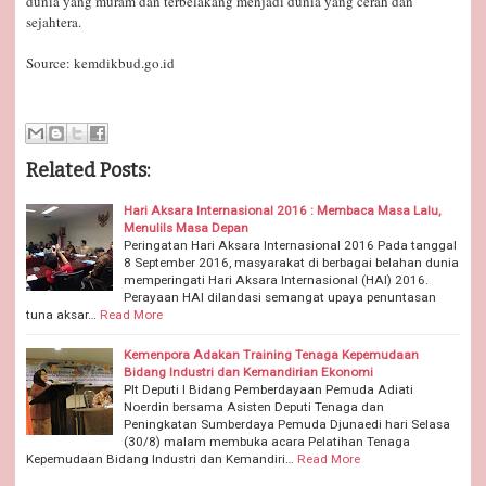
dunia yang muram dan terbelakang menjadi dunia yang cerah dan
sejahtera.
Source: kemdikbud.go.id
Related Posts:
Hari Aksara Internasional 2016 : Membaca Masa Lalu,
Menulils Masa Depan
Peringatan Hari Aksara Internasional 2016 Pada tanggal
8 September 2016, masyarakat di berbagai belahan dunia
memperingati Hari Aksara Internasional (HAI) 2016.
Perayaan HAI dilandasi semangat upaya penuntasan
tuna aksar…
Read More
Kemenpora Adakan Training Tenaga Kepemudaan
Bidang Industri dan Kemandirian Ekonomi
Plt Deputi I Bidang Pemberdayaan Pemuda Adiati
Noerdin bersama Asisten Deputi Tenaga dan
Peningkatan Sumberdaya Pemuda Djunaedi hari Selasa
(30/8) malam membuka acara Pelatihan Tenaga
Kepemudaan Bidang Industri dan Kemandiri…
Read More