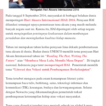
Peringatan Hari Aksara Internasional 2016
Pada tanggal 8 September 2016, masyarakat di berbagai belahan dunia
Hari Aksara Internasional (HAI) 2016
memperingati
. Perayaan HAI
dilandasi semangat upaya penuntasan tuna aksara yang masih melanda
banyak negara saat ini. Karena itu, HAI diperingati oleh setiap negara
untuk
mengingatkan pentingnya keaksaraan dalam membangun
peradaban dan meningkatkan kualitas hidup manusia
.
Tahun ini merupakan tahun kedua perayaan lima dekade pemberantasan
tuna aksara di dunia. Badan dunia UNESCO memilih tema perayaan Hari
Aksara Internasional tahun ini
“Reading The Past, Writing The
“Membaca Masa Lalu, Menulis Masa Depan”
Future”
atau
. Di tingkat
memperingati HAI
nasional, Indonesia juga turut
. Pemerintah memilih
“
Literasi
dan
Vokasi
untuk Pembangunan
Berkelanjutan”
tema
.
Tema tersebut mengacu pada enam kemampuan literasi yaitu:
kemampuan baca tulis, berhitung, sains, teknologi informasi dan
komunikasi (TIK), keuangan, budaya dan kewarganegaraan. Selaras
dengan Nawacita yang dikumandangkan pemerintah terkait
pembangunan keterampilan hidup atau vokasi masyarakat.
Tema yang diangkat tersebut juga menjadi sebuah isu global karena