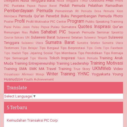
Nusa Tenggara Barat
PHBI
Delegates
Outbound
Nusa Tenggara Timur
PHBN
Peduli Pemuda
Pelatihan Ramadhan
PIC Pustaka
Papua
Papua Barat
Pemberdayaan Pemuda
Pemerintah RI
Pemuda Desa
Pemuda Kece
Pemuda Qur'an
Penerbit Buku
Pengembangan Pemuda
Photo
Membaca
Profil
Program
Poster
Profil Motivator PIC Center
Public Speaking Training
Quotes Inspirasi
Qur'an
Puisi
Pulau Sumatera
Pulau Jawa
Pulau Papua
Sahabat PIC
Rules
Renungan
Sejarah Pemuda
Seminar
Riau
SpeakUp
Sulawesi Barat
Sulawesi
Sulawesi Selatan
Course
Sukses UN
Sulawesi Tengah
Sumatra Barat
Tenggara
Sulawesi Utara
Sumatra Selatan
Sumatra Utara
Testimoni
Tips Bergaul
Tips Berprestasi
Tips Belajar
Tips Cinta
Tips Facebook
Tips Jejaring Sosial
Tips Membaca
Tips Pendidikan
Tips Remaja
Tips Ibadah
Tokoh Inspirasi
Training Anak
Tips Semangat
Tips Wanita
Tokoh Pemuda
Training Motivasi
Muda
Training Entrepeneurship
Training Leadership
UKMWeb
Training SMA SMK MA
Travel Training
Video
True Story
Writer Training
YHNC
Yogyakarta
Young
Visualisasi Afirmasi Mimpi
Husnudzon
Youth Achievement
Translate
Select Language
▼
5 Terbaru
Kemudahan Transaksi PIC Corp