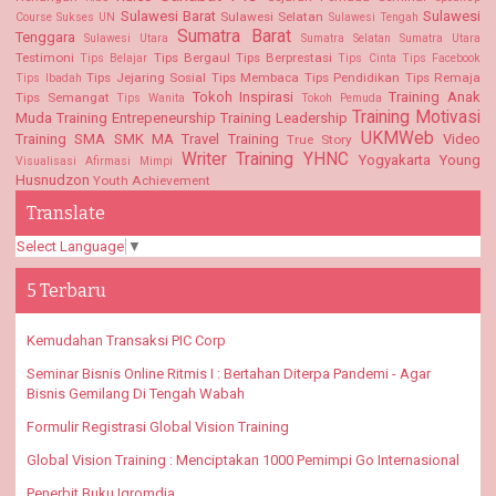
Sulawesi Barat
Sulawesi
Sulawesi Selatan
Course
Sukses UN
Sulawesi Tengah
Sumatra Barat
Tenggara
Sulawesi Utara
Sumatra Selatan
Sumatra Utara
Testimoni
Tips Bergaul
Tips Berprestasi
Tips Belajar
Tips Cinta
Tips Facebook
Tips Jejaring Sosial
Tips Membaca
Tips Pendidikan
Tips Remaja
Tips Ibadah
Tokoh Inspirasi
Training Anak
Tips Semangat
Tips Wanita
Tokoh Pemuda
Training Motivasi
Muda
Training Entrepeneurship
Training Leadership
UKMWeb
Training SMA SMK MA
Travel Training
Video
True Story
Writer Training
YHNC
Yogyakarta
Young
Visualisasi Afirmasi Mimpi
Husnudzon
Youth Achievement
Translate
Select Language
▼
5 Terbaru
Kemudahan Transaksi PIC Corp
Seminar Bisnis Online Ritmis I : Bertahan Diterpa Pandemi - Agar
Bisnis Gemilang Di Tengah Wabah
Formulir Registrasi Global Vision Training
Global Vision Training : Menciptakan 1000 Pemimpi Go Internasional
Penerbit Buku Iqromdia