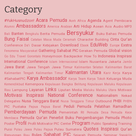
Category
Acara Pemuda
#YukHusnudzon!
Agenda
Agent Pembicara
Aceh
Africa
Ambassadors
Arti Hidup
Asean
Audio MP3
Alumni
America
Arabian
Asia
Bersyukur
Banten
Berita Pemuda
Buku Bahas Pemuda
Bali
Bengkulu
Bung Faisal
Cinta Qur'an
Character Building
Catatan Masa Muda
Ceramah
EduWeb
Download
Exstra
Conference
Dasar Kebijakan
Da'i
Ebook
Europe
Gathering Sahabat PIC
Global vision
Gerakan Pemuda
Fenomena Masyarakat
Indonesia
Inspirasi
Honeymoon Backpacker
How To
Go Edu Travel
Gorontalo
International Conference
Islam Nusantara
Jakarta
Islam Internasional
Jambi
Jawa Barat
Jawa Tengah
Jawa Timur
Kalimantan Selatan Kalimantan Barat
Kalimantan Utara
Karya
Kalimantan Tengah
Kalimantan Timur
Karir Kerja
Karya Ambassador
#SahabatPIC
Keluarga Muda
Karya Team
Karya Tokoh
Kemenpora
Kemendikbud
Kepulauan Bangka Belitung
Kepulauan Maluku
Kepulauan
Links
Layanan
Lampung
Liputan Media
Motivasi
Riau
Maluku
Maluku Utara
Motivasi Inspirasi
National Conference
Nationalism
Nekad
Nusa Tenggara Barat
PHBI
Delegates
Outbound
Nusa Tenggara Timur
PHBN
Peduli Pemuda
Pelatihan Ramadhan
PIC Pustaka
Papua
Papua Barat
Pemberdayaan Pemuda
Pemerintah RI
Pemuda Desa
Pemuda Kece
Pemuda Qur'an
Penerbit Buku
Pengembangan Pemuda
Photo
Membaca
Profil
Program
Poster
Profil Motivator PIC Center
Public Speaking Training
Quotes Inspirasi
Qur'an
Puisi
Pulau Sumatera
Pulau Jawa
Pulau Papua
Sahabat PIC
Rules
Renungan
Sejarah Pemuda
Seminar
Riau
SpeakUp