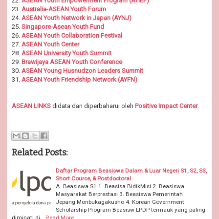
22.
ASEAN Youth Empowerment Program (AYIEP)
23.
Australia-ASEAN Youth Forum
24.
ASEAN Youth Network in Japan (AYNJ)
25.
Singapore-Asean Youth Fund
26.
ASEAN Youth Collaboration Festival
27.
ASEAN Youth Center
28.
ASEAN University Youth Summit
29.
Brawijaya ASEAN Youth Conference
30.
ASEAN Young Husnudzon Leaders Summit
31.
ASEAN Youth Friendship Network (AYFN)
ASEAN LINKS
didata dan diperbaharui oleh
Positive Impact Center
.
Related Posts:
Daftar Program Beasiswa Dalam & Luar Negeri S1, S2, S3,
Short Cource, & Postdoctoral
A. Beasiswa S1 1. Beasisa BidikMisi 2. Beasiswa
Masyarakat Berprestasi 3. Beasiswa Pemerintah
Jepang Monbukagakusho 4. Korean Government
Scholarship Program Beasisw LPDP termauk yang paling
diminati di…
Read More