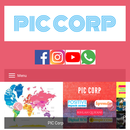
Menu
T
o
g
g
l
e
n
a
Positive Impact Center : Gallery Young Husnudzon National
v
i
Conference 2016
g