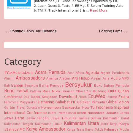
(International) 1. Global Knowladge Organized by PIC
2. Learn Quest 3. Festo 4. EBMgt 5. Scrum Training Asia
6. TMI 7. Track International 8.&n…
Read More
← Posting Lebih Baru
Beranda
Posting Lama →
Category
Acara Pemuda
#YukHusnudzon!
Agenda
Agent Pembicara
Aceh
Africa
Ambassadors
Arti Hidup
Asean
Audio MP3
Alumni
America
Arabian
Asia
Bersyukur
Banten
Berita Pemuda
Buku Bahas Pemuda
Bali
Bengkulu
Bung Faisal
Cinta Qur'an
Character Building
Catatan Masa Muda
Ceramah
EduWeb
Download
Exstra
Conference
Dasar Kebijakan
Da'i
Ebook
Europe
Gathering Sahabat PIC
Global vision
Gerakan Pemuda
Fenomena Masyarakat
Indonesia
Inspirasi
Honeymoon Backpacker
How To
Go Edu Travel
Gorontalo
International Conference
Islam Nusantara
Jakarta
Islam Internasional
Jambi
Jawa Barat
Jawa Tengah
Jawa Timur
Kalimantan Selatan Kalimantan Barat
Kalimantan Utara
Karya
Kalimantan Tengah
Kalimantan Timur
Karir Kerja
Karya Ambassador
#SahabatPIC
Keluarga Muda
Karya Team
Karya Tokoh