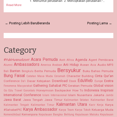
1. Menuntut perubahan 2. Menciptakan perubahan."…
Read More
← Posting Lebih Baru
Beranda
Posting Lama →
Category
Acara Pemuda
#YukHusnudzon!
Agenda
Agent Pembicara
Aceh
Africa
Ambassadors
Arti Hidup
Asean
Audio MP3
Alumni
America
Arabian
Asia
Bersyukur
Banten
Berita Pemuda
Buku Bahas Pemuda
Bali
Bengkulu
Bung Faisal
Cinta Qur'an
Character Building
Catatan Masa Muda
Ceramah
EduWeb
Download
Exstra
Conference
Dasar Kebijakan
Da'i
Ebook
Europe
Gathering Sahabat PIC
Global vision
Gerakan Pemuda
Fenomena Masyarakat
Indonesia
Inspirasi
Honeymoon Backpacker
How To
Go Edu Travel
Gorontalo
International Conference
Islam Nusantara
Jakarta
Islam Internasional
Jambi
Jawa Barat
Jawa Tengah
Jawa Timur
Kalimantan Selatan Kalimantan Barat
Kalimantan Utara
Karya
Kalimantan Tengah
Kalimantan Timur
Karir Kerja
Karya Ambassador
#SahabatPIC
Keluarga Muda
Karya Team
Karya Tokoh
Kemenpora
Kemendikbud
Kepulauan Bangka Belitung
Kepulauan Maluku
Kepulauan