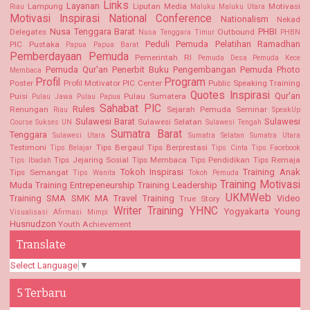
Links
Layanan
Lampung
Liputan Media
Motivasi
Riau
Maluku
Maluku Utara
Motivasi Inspirasi
National Conference
Nationalism
Nekad
Nusa Tenggara Barat
PHBI
Delegates
Outbound
Nusa Tenggara Timur
PHBN
Peduli Pemuda
Pelatihan Ramadhan
PIC Pustaka
Papua
Papua Barat
Pemberdayaan Pemuda
Pemerintah RI
Pemuda Desa
Pemuda Kece
Pemuda Qur'an
Penerbit Buku
Pengembangan Pemuda
Photo
Membaca
Profil
Program
Poster
Profil Motivator PIC Center
Public Speaking Training
Quotes Inspirasi
Qur'an
Puisi
Pulau Sumatera
Pulau Jawa
Pulau Papua
Sahabat PIC
Rules
Renungan
Sejarah Pemuda
Seminar
Riau
SpeakUp
Sulawesi Barat
Sulawesi
Sulawesi Selatan
Course
Sukses UN
Sulawesi Tengah
Sumatra Barat
Tenggara
Sulawesi Utara
Sumatra Selatan
Sumatra Utara
Testimoni
Tips Bergaul
Tips Berprestasi
Tips Belajar
Tips Cinta
Tips Facebook
Tips Jejaring Sosial
Tips Membaca
Tips Pendidikan
Tips Remaja
Tips Ibadah
Tokoh Inspirasi
Training Anak
Tips Semangat
Tips Wanita
Tokoh Pemuda
Training Motivasi
Muda
Training Entrepeneurship
Training Leadership
UKMWeb
Training SMA SMK MA
Travel Training
Video
True Story
Writer Training
YHNC
Yogyakarta
Young
Visualisasi Afirmasi Mimpi
Husnudzon
Youth Achievement
Translate
Select Language
▼
5 Terbaru