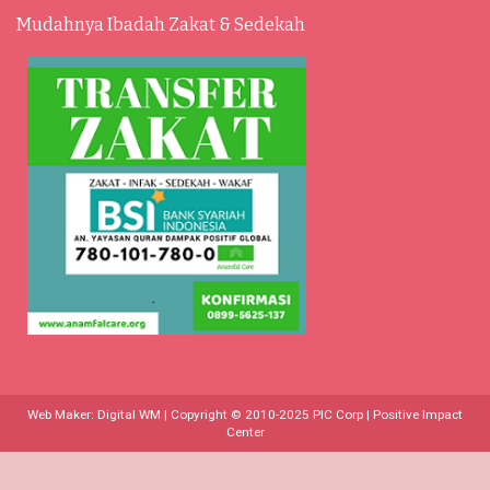
Mudahnya Ibadah Zakat & Sedekah
Web Maker:
Digital WM
| Copyright © 2010-2025
PIC Corp | Positive Impact
Center