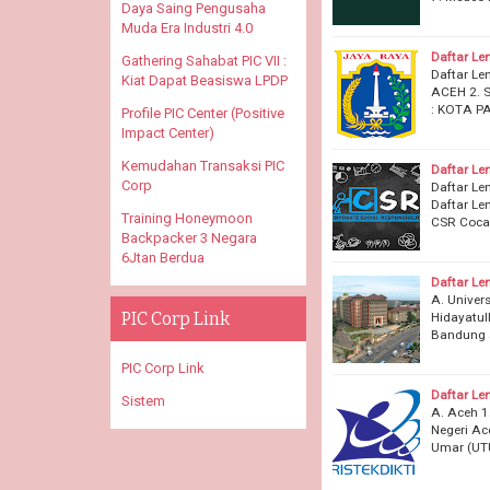
Daya Saing Pengusaha
Muda Era Industri 4.0
Daftar Le
Gathering Sahabat PIC VII :
Daftar Le
Kiat Dapat Beasiswa LPDP
ACEH 2.
: KOTA P
Profile PIC Center (Positive
Impact Center)
Kemudahan Transaksi PIC
Daftar Le
Corp
Daftar Le
Daftar Le
Training Honeymoon
CSR Coca-
Backpacker 3 Negara
6Jtan Berdua
Daftar Le
A. Univer
PIC Corp Link
Hidayatul
Bandung 5
PIC Corp Link
Daftar Le
Sistem
A. Aceh 1
Negeri Ac
Umar (UTU