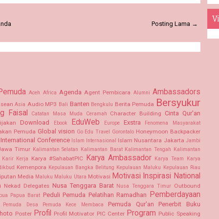
Vi
anda
Posting Lama →
 Pemuda
Ambassadors
Agenda
Agent Pembicara
Aceh
Africa
Alumni
Bersyukur
Banten
sean
Audio MP3
Berita Pemuda
Asia
Bali
Bengkulu
g Faisal
Cinta Qur'an
Character Building
Catatan Masa Muda
Ceramah
EduWeb
Download
Exstra
ijakan
Ebook
Europe
Fenomena Masyarakat
Global vision
akan Pemuda
Honeymoon Backpacker
Go Edu Travel
Gorontalo
International Conference
Islam Nusantara
Jakarta
Islam Internasional
Jambi
Jawa Timur
Kalimantan Selatan Kalimantan Barat
Kalimantan Tengah
Kalimantan
Karya Ambassador
Karya #SahabatPIC
Karir Kerja
Karya Team
Karya
Kemenpora
dikbud
Kepulauan Bangka Belitung
Kepulauan Maluku
Kepulauan Riau
Motivasi Inspirasi
National
iputan Media
Motivasi
Maluku
Maluku Utara
m
Nusa Tenggara Barat
Nekad Delegates
Outbound
Nusa Tenggara Timur
Pemberdayaan
Peduli Pemuda
Pelatihan Ramadhan
pua
Papua Barat
Pemuda Qur'an
Penerbit Buku
Pemuda Desa
Pemuda Kece Membaca
Profil
Program
hoto
Poster
Profil Motivator PIC Center
Public Speaking