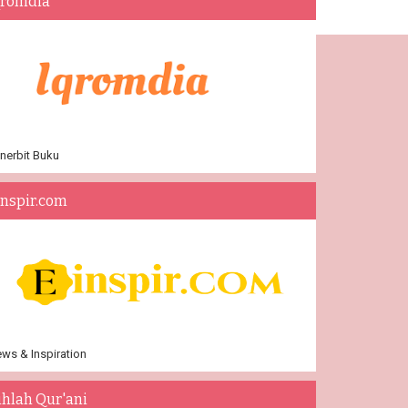
qromdia
nerbit Buku
inspir.com
ws & Inspiration
ihlah Qur'ani