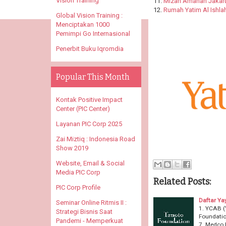
Vision Training
11.
Mizan Amanah Jakar
12.
Rumah Yatim Al Ishla
Global Vision Training :
Menciptakan 1000
Pemimpi Go Internasional
Penerbit Buku Iqromdia
Popular This Month
Kontak Positive Impact
Center (PIC Center)
Layanan PIC Corp 2025
Zai Miztiq : Indonesia Road
Show 2019
Website, Email & Social
Media PIC Corp
Related Posts:
PIC Corp Profile
Daftar Ya
Seminar Online Ritmis II :
1. YCAB (
Strategi Bisnis Saat
Foundatio
Pandemi - Memperkuat
7. Medco 