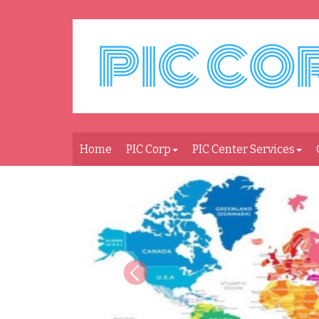
Home
PIC Corp
PIC Center Services