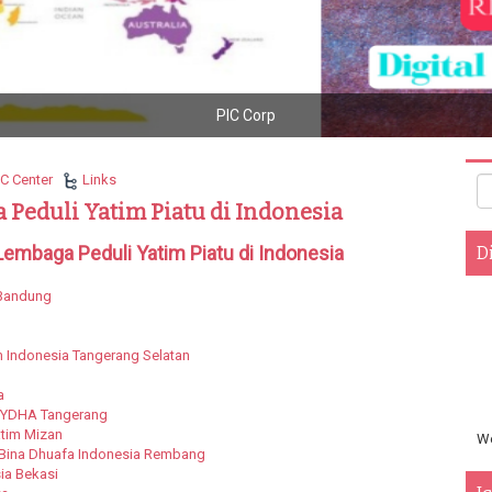
PIC Corp
IC Center
Links
 Peduli Yatim Piatu di Indonesia
Lembaga Peduli Yatim Piatu di Indonesia
D
 Bandung
 Indonesia Tangerang Selatan
a
RYDHA Tangerang
tim Mizan
We
Bina Dhuafa Indonesia Rembang
ia Bekasi