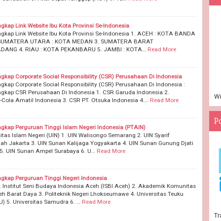
ngkap Link Website Ibu Kota Provinsi Se-Indonesia
ngkap Link Website Ibu Kota Provinsi Se-Indonesia 1. ACEH : KOTA BANDA
 SUMATERA UTARA : KOTA MEDAN 3. SUMATERA BARAT
ADANG 4. RIAU : KOTA PEKANBARU 5. JAMBI : KOTA…
Read More
ngkap Corporate Social Responsibility (CSR) Perusahaan Di Indonesia
ngkap Corporate Social Responsibility (CSR) Perusahaan Di Indonesia :
ngkap CSR Perusahaan Di Indonesia 1. CSR Garuda Indonesia 2.
Wi
Cola Amatil Indonesia 3. CSR PT. Otsuka Indonesia 4.…
Read More
P
ngkap Perguruan Tinggi Islam Negeri Indonesia (PTAIN)
sitas Islam Negeri (UIN) 1. UIN Walisongo Semarang 2. UIN Syarif
lah Jakarta 3. UIN Sunan Kalijaga Yogyakarta 4. UIN Sunan Gunung Djati
. UIN Sunan Ampel Surabaya 6. U…
Read More
ngkap Perguruan Tinggi Negeri Indonesia
. Institut Seni Budaya Indonesia Aceh (ISBI Aceh) 2. Akademik Komunitas
eh Barat Daya 3. Politeknik Negeri Lhokseumawe 4. Universitas Teuku
) 5. Universitas Samudra 6. …
Read More
Tr