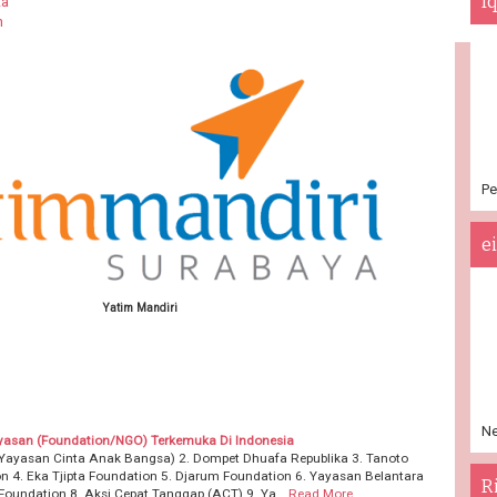
I
ta
h
Pe
e
Yatim Mandiri
Ne
yasan (Foundation/NGO) Terkemuka Di Indonesia
Yayasan Cinta Anak Bangsa) 2. Dompet Dhuafa Republika 3. Tanoto
n 4. Eka Tjipta Foundation 5. Djarum Foundation 6. Yayasan Belantara
R
Foundation 8. Aksi Cepat Tanggap (ACT) 9. Ya…
Read More