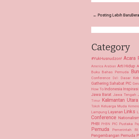
← Posting Lebih Baru
Ber
Category
Acara
#YukHusnudzon!
Arti Hidup
A
America
Arabian
Bun
Buku Bahas Pemuda
Conference
Dasar Keb
Da'i
Gathering Sahabat PIC
Ger
Indonesia
Inspirasi
How To
Jawa Barat
Jawa Tengah
Kalimantan Utara
Timur
Keluarga Muda
Tokoh
Kemen
Links
Layanan
Lampung
L
Conference
Nationalis
PHBI
PIC Pustaka
PHBN
Pa
Pemuda
Pemerintah RI
Pengembangan Pemuda
P