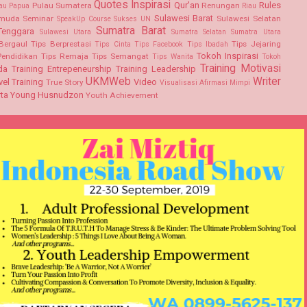
Quotes Inspirasi
Qur'an
Rules
Pulau Sumatera
Renungan
au Papua
Riau
Sulawesi Barat
emuda
Seminar
Sulawesi Selatan
SpeakUp Course
Sukses UN
Sumatra Barat
Tenggara
Sulawesi Utara
Sumatra Selatan
Sumatra Utara
Bergaul
Tips Berprestasi
Tips Jejaring
Tips Cinta
Tips Facebook
Tips Ibadah
Tokoh Inspirasi
Pendidikan
Tips Remaja
Tips Semangat
Tips Wanita
Tokoh
Training Motivasi
da
Training Entrepeneurship
Training Leadership
UKMWeb
Writer
vel Training
Video
True Story
Visualisasi Afirmasi Mimpi
ta
Young Husnudzon
Youth Achievement