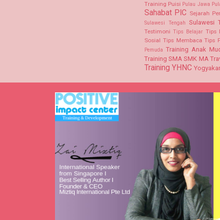
Training
Puisi
Pulau Jawa
Pul
Sahabat PIC
Sejarah P
Sulawesi 
Sulawesi Tengah
Testimoni
Tips 
Tips Belajar
Sosial
Tips Membaca
Tips 
Training Anak Mu
Pemuda
Training SMA SMK MA
Tra
Training
YHNC
Yogyakar