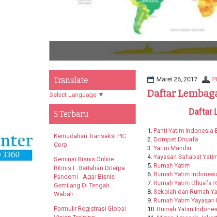
Translate
Maret 26, 2017
P
Daftar Lembaga
Select Language
▼
Daftar 
5 Terbaru
1.
Panti Yatim Indonesia
Kemudahan Transaksi PIC
2.
Dompet Dhuafa
Corp
3.
Yatim Mandiri
4.
Yayasan Sahabat Yatim
Seminar Bisnis Online
5.
Rumah Yatim
Ritmis I : Bertahan Diterpa
6.
Rumah Yatim Indonesi
Pandemi - Agar Bisnis
7.
Rumah Yatim Dhuafa 
Gemilang Di Tengah
8.
Sekolah dan Rumah Ya
Wabah
9.
Rumah Yatim Yayasan 
Formulir Registrasi Global
10.
Rumah Yatim Indones