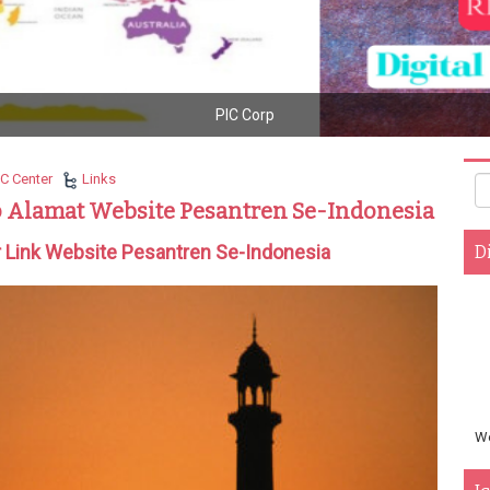
sitive Impact Center : Gallery Young Husnudzon National Conference 2
IC Center
Links
p Alamat Website Pesantren Se-Indonesia
r Link Website Pesantren Se-Indonesia
D
We