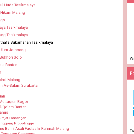
ul Huda Tasikmalaya
-Hikam Malang
ogo
aya Tasikmalaya
ung Tasikmalaya
usthafa Sukamanah Tasikmalaya
l Ulum Jombang
Bukhori Solo
Wi
nsa Banten
n
P
irot Malang
n As-Salam Surakarta
uan
Muttaqien Bogor
el-Qolam Banten
iamis
Drajat Lamongan
Genggong Probolinggo
ru Bahri ‘Asali Fadlaailir Rahmah Malang
Tr
ad Tengaran Semarang