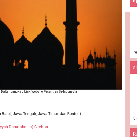
I
Pe
e
Daftar Lengkap Link Website Pesantren Se-Indonesia
 Barat, Jawa Tengah, Jawa Timur, dan Banten)
Ne
iyyah Darurrohmah) Cirebon
R
n