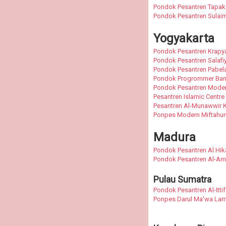
Pondok Pesantren Tapak
Pondok Pesantren Sulai
Yogyakarta
Pondok Pesantren Krapy
Pondok Pesantren Salafi
Pondok Pesantren Pabel
Pondok Progrommer Ban
Pondok Pesantren Mode
Pesantren Islamic Centre
Pesantren Al-Munawwir 
Ponpes Modern Miftahu
Madura
Pondok Pesantren Al Hi
Pondok Pesantren Al-A
Pulau Sumatra
Pondok Pesantren Al-Ittif
Ponpes Darul Ma'wa La