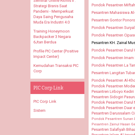
Seminar Online Ritmis II :
Pondok Pesantren Miftah
Strategi Bisnis Saat
Pandemi - Memperkuat
Pesantren Mahasiswa Al
Daya Saing Pengusaha
Pesantren Gontor Ponor
Muda Era Industri 4.0
Pondok Pesantren Suryal
Training Honeymoon
Pondok Pesantren Cipas
Backpacker 3 Negara
6Jtan Berdua
Pesantren KH. Zainal M
Pondok Pesantren Daru
Profile PIC Center (Positive
Impact Center)
Pondok Pesantren Imam 
Pondok Pesantren La Ta
Kemudahan Transaksi PIC
Corp
Pesantren Langitan Tuba
Pondok Pesantren Al-Kho
Pondok Pesantren Moder
PIC Corp Link
Pesantren Lirboyo Kediri
Pesantren Sidogiri Pasur
PIC Corp Link
Pondok Pesantren Darul 
Pondok Pesantren Daar 
Sistem
Pesantren Darussalam C
Pondok Pesantren Sunan 
Pesantren Zainul Hasan 
Pesantren Salafiyah Bihaa
Pesantren Islam Al-Irsy