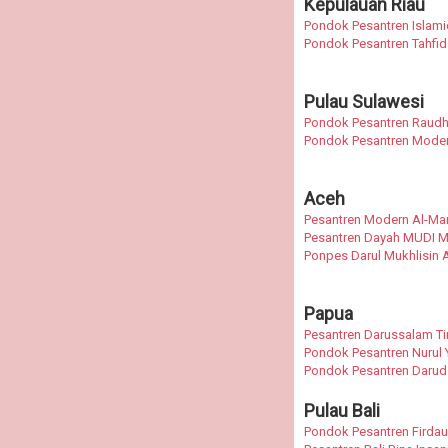
Kepulauan Riau
Pondok Pesantren Islami
Pondok Pesantren Tahfid
Pulau Sulawesi
Pondok Pesantren Raudhat
Pondok Pesantren Moder
Aceh
Pesantren Modern Al-Ma
Pesantren Dayah MUDI M
Ponpes Darul Mukhlisin
Papua
Pesantren Darussalam T
Pondok Pesantren Nurul
Pondok Pesantren Darud 
Pulau Bali
Pondok Pesantren Firdau