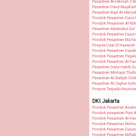
Pesantren Al-Hikmah 2 B
Pesantren Darul Mujahad
Pesantren Bayt Al-Hikma
Pondok Pesantren Darul
Pondok Pesantren Al-Ittih
Pesantren Madinatul Qur
Pondok Pesantren Darul 
Pondok Pesantren Ma'ha
Ponpes Daar El Hasanah
Pondok Pesantren Darul
Pondok Pesantren Pagela
Pondok Pesantren Al-Ha
Pesantren Darul Habib 
Pesantren Minhajut Thul
Pesantren Al-Bahjah Cir
Pesantren Al-Zaytun Ind
Ponpes Terpadu Nuurussh
DKI Jakarta
Pondok Pesantren Asshi
Pondok pesantren Putri 
Pondok Pesantren Al-Ha
Pondok Pesantren Minhaa
Pondok Pesantren Darun
Pondok Pesantren Miftah