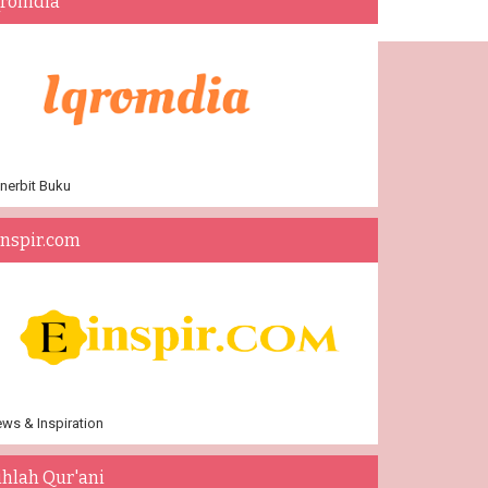
qromdia
nerbit Buku
inspir.com
ws & Inspiration
ihlah Qur'ani