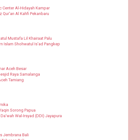
c Center Al-Hidayah Kampar
z Qur'an Al Kahfi Pekanbaru
ul Mustafa Lil Khairaat Palu
n Islam Shohwatul Is'ad Pangkep
nar Aceh Besar
esjid Raya Samalanga
 Aceh Tamiang
imika
 Yaqin Sorong Papua
Da'wah Wal-Irsyad (DDI) Jayapura
s Jembrana Bali