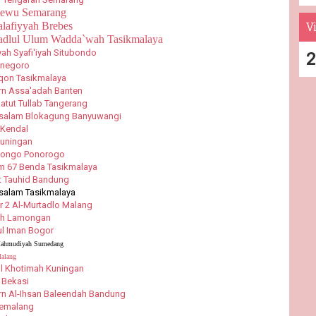
Sewu Semarang
lafiyyah Brebes
Vi
adlul Ulum Wadda`wah Tasikmalaya
ah Syafi'iyah Situbondo
2
onegoro
qon Tasikmalaya
n Assa'adah Banten
tut Tullab Tangerang
ssalam Blokagung Banyuwangi
 Kendal
Kuningan
Songo Ponorogo
am 67 Benda Tasikmalaya
t Tauhid Bandung
salam Tasikmalaya
 2 Al-Murtadlo Malang
lah Lamongan
ul Iman Bogor
-Mahmudiyah Sumedang
Malang
l Khotimah Kuningan
 Bekasi
n Al-Ihsan Baleendah Bandung
Pemalang