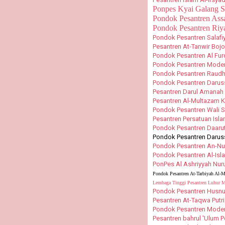
Ponpes Kyai Galang 
Pondok Pesantren Assa
Pondok Pesantren Riy
Pondok Pesantren Salafiy
Pesantren At-Tanwir Boj
Pondok Pesantren Al Fur
Pondok Pesantren Moder
Pondok Pesantren Raudha
Pondok Pesantren Daru
Pesantren Darul Amanah
Pesantren Al-Multazam 
Pondok Pesantren Wali 
Pesantren Persatuan Isl
Pondok Pesantren Daaru
Pondok Pesantren Darus
Pondok Pesantren An-Nur
Pondok Pesantren Al-Is
PonPes Al Ashriyyah Nur
Pondok Pesantren At-Tarbiyah Al
Lembaga Tinggi Pesantren Luhur 
Pondok Pesantren Husnu
Pesantren At-Taqwa Putri
Pondok Pesantren Moder
Pesantren bahrul 'Ulum 