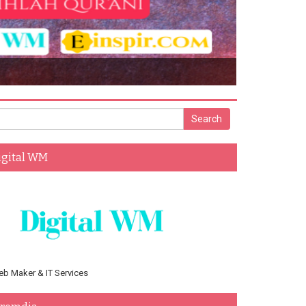
016
igital WM
b Maker & IT Services