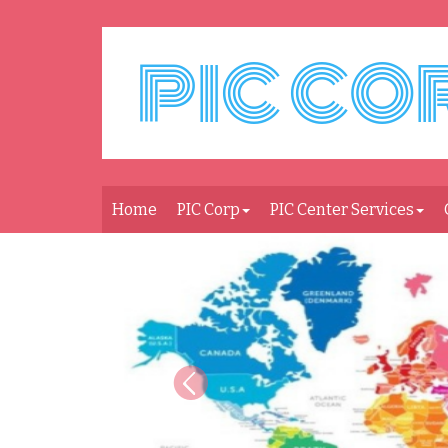
Home
PIC Corp
PIC Center Services