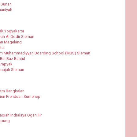
 Sunan
maniyah
ak Yogyakarta
yah Al Qodir Sleman
an Magelang
tul
rn Muhammadiyyah Boarding School (MBS) Sleman
 Bin Baz Bantul
Krapyak
nnajah Sleman
kam Bangkalan
mien Prenduan Sumenep
aqiah Indralaya Ogan Ilir
mpung