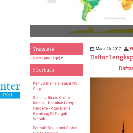
Po
Translate
Maret 26, 2017
P
Daftar Lengka
Select Language
▼
Dafta
5 Terbaru
Kemudahan Transaksi PIC
Corp
Seminar Bisnis Online
Ritmis I : Bertahan Diterpa
Pandemi - Agar Bisnis
Gemilang Di Tengah
Wabah
Formulir Registrasi Global