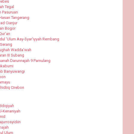
rebes
ah Tegal
h Pasuruan
 Hasan Tangerang
ad Cianjur
'an Bogor
Qur’an
dul 'Ulum Asy-Syar'iyyah Rembang
 Serang
lughah Wadda'wah
ran III Subang
sanah Darunnajah 9 Pamulang
Sukabumi
lab Banyuwangi
ebon
ramayu
idiiq Cirebon
ddiqiyah
Al-Kenaniyah
mid
jurrosyidiin
najah
ul Ulum