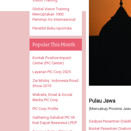
Vision Training
Global Vision Training :
Menciptakan 1000
Pemimpi Go Internasional
Penerbit Buku Iqromdia
Popular This Month
Kontak Positive Impact
Center (PIC Center)
Layanan PIC Corp 2025
Zai Miztiq : Indonesia Road
Show 2019
Website, Email & Social
Pulau Jawa
Media PIC Corp
(Mencakup Provinsi Jawa
PIC Corp Profile
Gathering Sahabat PIC VII :
Sadpas Pesantren (Salaf
Kiat Dapat Beasiswa LPDP
Buntet Pesantren Cirebo