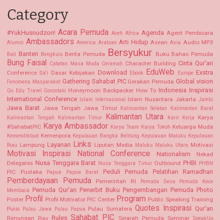
Category
Acara Pemuda
#YukHusnudzon!
Agenda
Agent Pembicara
Aceh
Africa
Ambassadors
Arti Hidup
Asean
Audio MP3
Alumni
America
Arabian
Asia
Bersyukur
Banten
Berita Pemuda
Buku Bahas Pemuda
Bali
Bengkulu
Bung Faisal
Cinta Qur'an
Character Building
Catatan Masa Muda
Ceramah
EduWeb
Download
Exstra
Conference
Dasar Kebijakan
Da'i
Ebook
Europe
Gathering Sahabat PIC
Global vision
Gerakan Pemuda
Fenomena Masyarakat
Indonesia
Inspirasi
Honeymoon Backpacker
How To
Go Edu Travel
Gorontalo
International Conference
Islam Nusantara
Jakarta
Islam Internasional
Jambi
Jawa Barat
Jawa Tengah
Jawa Timur
Kalimantan Selatan Kalimantan Barat
Kalimantan Utara
Karya
Kalimantan Tengah
Kalimantan Timur
Karir Kerja
Karya Ambassador
#SahabatPIC
Keluarga Muda
Karya Team
Karya Tokoh
Kemenpora
Kemendikbud
Kepulauan Bangka Belitung
Kepulauan Maluku
Kepulauan
Links
Layanan
Lampung
Liputan Media
Motivasi
Riau
Maluku
Maluku Utara
Motivasi Inspirasi
National Conference
Nationalism
Nekad
Nusa Tenggara Barat
PHBI
Delegates
Outbound
Nusa Tenggara Timur
PHBN
Peduli Pemuda
Pelatihan Ramadhan
PIC Pustaka
Papua
Papua Barat
Pemberdayaan Pemuda
Pemerintah RI
Pemuda Desa
Pemuda Kece
Pemuda Qur'an
Penerbit Buku
Pengembangan Pemuda
Photo
Membaca
Profil
Program
Poster
Profil Motivator PIC Center
Public Speaking Training
Quotes Inspirasi
Qur'an
Puisi
Pulau Sumatera
Pulau Jawa
Pulau Papua
Sahabat PIC
Rules
Renungan
Sejarah Pemuda
Seminar
Riau
SpeakUp