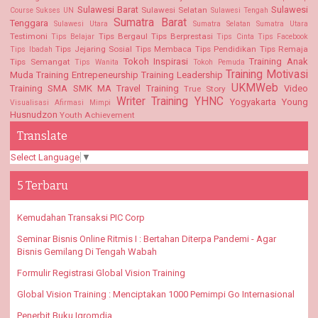
Sulawesi Barat
Sulawesi
Sulawesi Selatan
Course
Sukses UN
Sulawesi Tengah
Sumatra Barat
Tenggara
Sulawesi Utara
Sumatra Selatan
Sumatra Utara
Testimoni
Tips Bergaul
Tips Berprestasi
Tips Belajar
Tips Cinta
Tips Facebook
Tips Jejaring Sosial
Tips Membaca
Tips Pendidikan
Tips Remaja
Tips Ibadah
Tokoh Inspirasi
Training Anak
Tips Semangat
Tips Wanita
Tokoh Pemuda
Training Motivasi
Muda
Training Entrepeneurship
Training Leadership
UKMWeb
Training SMA SMK MA
Travel Training
Video
True Story
Writer Training
YHNC
Yogyakarta
Young
Visualisasi Afirmasi Mimpi
Husnudzon
Youth Achievement
Translate
Select Language
▼
5 Terbaru
Kemudahan Transaksi PIC Corp
Seminar Bisnis Online Ritmis I : Bertahan Diterpa Pandemi - Agar
Bisnis Gemilang Di Tengah Wabah
Formulir Registrasi Global Vision Training
Global Vision Training : Menciptakan 1000 Pemimpi Go Internasional
Penerbit Buku Iqromdia