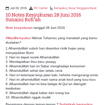
a
t
Juli 03, 2016
PIC Center
Bersyukur
,
Nusa Tenggara Barat
i
10 Notes Kesyukuran 28 Juni 2016
o
Sunaini Rofi'ah
n
Note kesyukuran
tanggal 28 Juni 2016 :
#‎
MariBersyukur‬
Nikmat Tuhanmu yang manakah yang kamu
dustakan‬
?
1.Alhamdulillah subuh hari disambut rintik hujan yang
menyejukkan Bumi
2. Hari ini dapat rezeki Alhamdulillah
3. Mendapatkan ilmu baru yeaayy
4. Alhamdulillah hari ini Sabar menghadapi konsumen
5. Alhamdulillah sehat dan selalu ceria
6. Hari ini ketempat kerja jalan kaki, hehehe mengurangi emisi
7. Hari ini alhamdulillah main sama anak kecil yang lucu-lucu
8. Alhamdulillah hari ini bisa belajar Al-Qur'an ditengah
kesibukan
9. Alhamdulillah dapat kabar dari orang tua
10. Alhamdulillah nggak mudik
Bagaimana dengan teman-teman ?
Sudahkah bersyukur