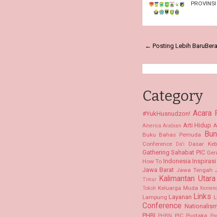
PROVINSI
← Posting Lebih Baru
Ber
Category
Acara
#YukHusnudzon!
Arti Hidup
A
America
Arabian
Bun
Buku Bahas Pemuda
Conference
Dasar Keb
Da'i
Gathering Sahabat PIC
Ger
Indonesia
Inspirasi
How To
Jawa Barat
Jawa Tengah
Kalimantan Utara
Timur
Keluarga Muda
Tokoh
Kemen
Links
Layanan
Lampung
L
Conference
Nationalis
PHBI
PIC Pustaka
PHBN
Pa