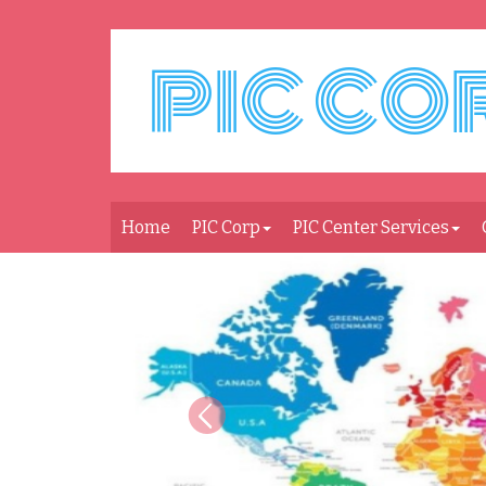
Home
PIC Corp
PIC Center Services