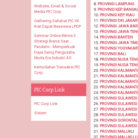
8.
PROVINSI LAMPUNG
Website, Email & Social
9.
PROVINSI KEP. BANGK
Media PIC Corp
10.
PROVINSI KEP. RIAU
11.
PROVINSI DKI JAKAR
Gathering Sahabat PIC VII :
12.
PROVINSI JAWA BAR
Kiat Dapat Beasiswa LPDP
13.
PROVINSI JAWA TE
Seminar Online Ritmis II :
14.
PROVINSI BANTEN
Strategi Bisnis Saat
15.
PROVINSI JAWA TIM
Pandemi - Memperkuat
16.
PROVINSI YOGYAKAR
Daya Saing Pengusaha
17.
PROVINSI BALI
Muda Era Industri 4.0
18.
PROVINSI NUSA TE
19.
PROVINSI NUSA TEN
Kemudahan Transaksi PIC
20.
PROVINSI KALIMANT
Corp
21.
PROVINSI KALIMAN
22.
PROVINSI KALIMANT
23.
PROVINSI KALIMANT
PIC Corp Link
24.
PROVINSI KALIMANT
25.
PROVINSI SULAWESI
26.
PROVINSI SULAWESI
PIC Corp Link
27.
PROVINSI SULAWESI
Sistem
28.
PROVINSI SULAWES
29.
PROVINSI GORONTA
30.
PROVINSI SULAWESI
31.
PROVINSI MALUKU
32.
PROVINSI MALUKU 