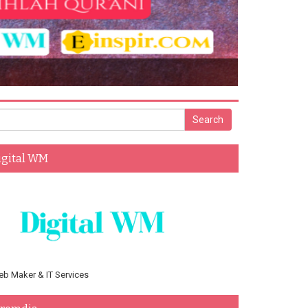
ry Young Husnudzon National Conference 2016
igital WM
b Maker & IT Services