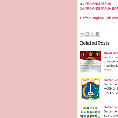
33.
PROVINSI PAPUA
34.
PROVINSI PAPUA BA
Daftar Lengkap Link Web
Related Posts:
Nawa Cita
Berikut i
Jokowi-JK
memberika
More
Daftar Le
Daftar Le
ACEH 2.
: KOTA P
Daftar Le
Daftar Le
Se-Indon