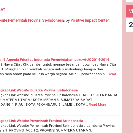
RAT
.
Vi
site Pemerintah Provinsi Se-Indonesi
a by
Positive Impact Center
.
2
 : 9 Agenda Prioritas Indonesia Pemerintahan Jokowi-JK 2014-2019
si 9 Nawa Cita : Klik gambar untuk memperbesar dan download Nawa Cita
 1. Menghadirkan kembali negara untuk melindungi bangsa dan
n rasa aman pada seluruh warga negara. Melalui pelaksanaan p…
Read
ngkap Link Website Ibu Kota Provinsi Se-Indonesia
ngkap Link Website Ibu Kota Provinsi Se-Indonesia 1. ACEH : KOTA BANDA
 SUMATERA UTARA : KOTA MEDAN 3. SUMATERA BARAT
ADANG 4. RIAU : KOTA PEKANBARU 5. JAMBI : KOTA…
Read More
ngkap Link Website Pemerintah Provinsi Se-Indonesia
ngkap Link Website Pemerintah Provinsi Se-Indonesia : Lambang Provinsi
esia 1. PROVINSI ACEH 2. PROVINSI SUMATERA UTARA 3.