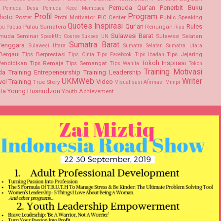
Pemuda Qur'an
Penerbit Buku
Pemuda Desa
Pemuda Kece Membaca
Profil
Program
hoto
Poster
Profil Motivator PIC Center
Public Speaking
Quotes Inspirasi
Qur'an
Rules
Pulau Sumatera
Renungan
au Papua
Riau
Sulawesi Barat
emuda
Seminar
Sulawesi Selatan
SpeakUp Course
Sukses UN
Sumatra Barat
Tenggara
Sulawesi Utara
Sumatra Selatan
Sumatra Utara
Bergaul
Tips Berprestasi
Tips Jejaring
Tips Cinta
Tips Facebook
Tips Ibadah
Tokoh Inspirasi
Pendidikan
Tips Remaja
Tips Semangat
Tips Wanita
Tokoh
Training Motivasi
da
Training Entrepeneurship
Training Leadership
UKMWeb
Writer
vel Training
Video
True Story
Visualisasi Afirmasi Mimpi
ta
Young Husnudzon
Youth Achievement