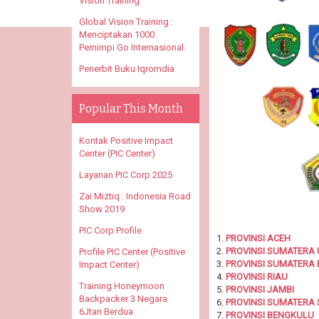
Vision Training
Global Vision Training :
Menciptakan 1000
Pemimpi Go Internasional
Penerbit Buku Iqromdia
Popular This Month
Kontak Positive Impact
Center (PIC Center)
Layanan PIC Corp 2025
Zai Miztiq : Indonesia Road
Show 2019
PIC Corp Profile
1.
PROVINSI ACEH
2.
PROVINSI SUMATERA
Profile PIC Center (Positive
3.
PROVINSI SUMATERA
Impact Center)
4.
PROVINSI RIAU
Training Honeymoon
5.
PROVINSI JAMBI
Backpacker 3 Negara
6.
PROVINSI SUMATERA 
6Jtan Berdua
7.
PROVINSI BENGKULU