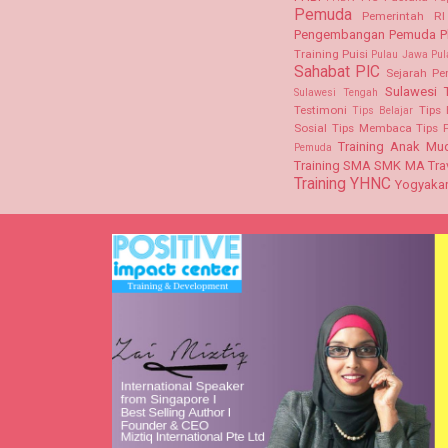
Pemuda
Pemerintah RI
Pengembangan Pemuda
P
Training
Puisi
Pulau Jawa
Pul
Sahabat PIC
Sejarah P
Sulawesi 
Sulawesi Tengah
Testimoni
Tips 
Tips Belajar
Sosial
Tips Membaca
Tips 
Training Anak Mu
Pemuda
Training SMA SMK MA
Tra
Training
YHNC
Yogyakar