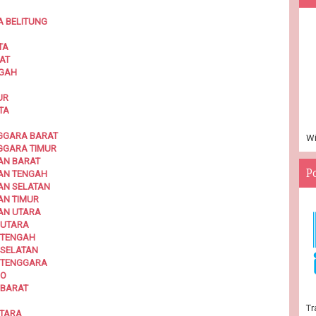
A BELITUNG
TA
AT
NGAH
UR
TA
NGGARA BARAT
Wi
GGARA TIMUR
AN BARAT
P
TAN TENGAH
AN SELATAN
AN TIMUR
AN UTARA
 UTARA
 TENGAH
 SELATAN
I TENGGARA
LO
 BARAT
Tr
UTARA