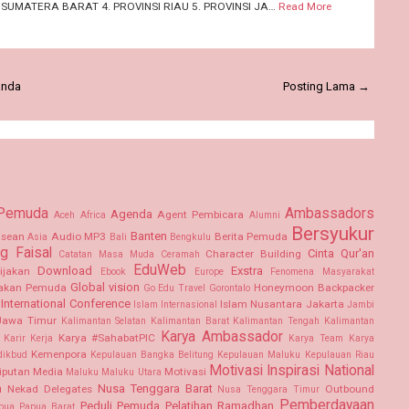
 SUMATERA BARAT 4. PROVINSI RIAU 5. PROVINSI JA…
Read More
anda
Posting Lama →
 Pemuda
Ambassadors
Agenda
Agent Pembicara
Aceh
Africa
Alumni
Bersyukur
Banten
sean
Audio MP3
Berita Pemuda
Asia
Bali
Bengkulu
g Faisal
Cinta Qur'an
Character Building
Catatan Masa Muda
Ceramah
EduWeb
Download
Exstra
ijakan
Ebook
Europe
Fenomena Masyarakat
Global vision
akan Pemuda
Honeymoon Backpacker
Go Edu Travel
Gorontalo
International Conference
Islam Nusantara
Jakarta
Islam Internasional
Jambi
Jawa Timur
Kalimantan Selatan Kalimantan Barat
Kalimantan Tengah
Kalimantan
Karya Ambassador
Karya #SahabatPIC
Karir Kerja
Karya Team
Karya
Kemenpora
dikbud
Kepulauan Bangka Belitung
Kepulauan Maluku
Kepulauan Riau
Motivasi Inspirasi
National
iputan Media
Motivasi
Maluku
Maluku Utara
m
Nusa Tenggara Barat
Nekad Delegates
Outbound
Nusa Tenggara Timur
Pemberdayaan
Peduli Pemuda
Pelatihan Ramadhan
pua
Papua Barat