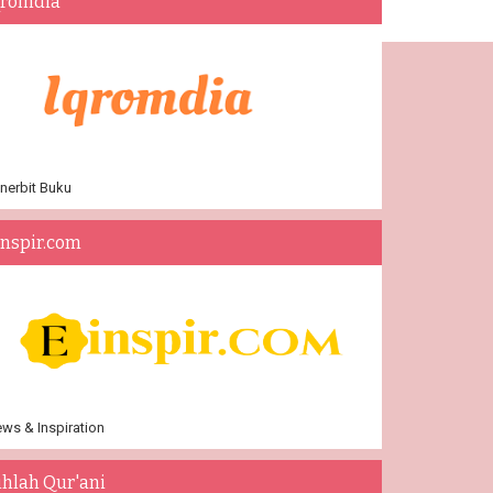
qromdia
nerbit Buku
inspir.com
ws & Inspiration
ihlah Qur'ani