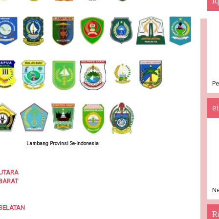
I
Pe
e
Lambang Provinsi Se-Indonesia
 UTARA
 BARAT
Ne
SELATAN
R