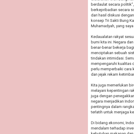
berdaulat secara politik
berkepribadian secara s
dari hasil diskusi denga
konsep Tri Sakti Bung Kar
Muhamadyah, yang saya k
Kedaualatan rakyat sesua
bumi kita ini. Negara da
benar-benar bekerja bagi 
menciptakan sebuah siste
tindakan intimidasi. Sem
mempengaruhi kualitas da
perlu memperbaiki cara k
dan jejak rekam ketimb
Kita juga memerlukan bir
melayani kepentingan ra
juga dengan penegakkan
negara menjadikan Indon
pentingnya dalam rangka
terlatih untuk menjaga kes
Di bidang ekonomi, Indo
mendalam terhadap inves
kebutuhan makanan dan b