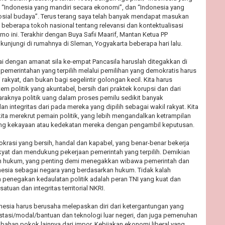
”, “Indonesia yang mandiri secara ekonomi”, dan “Indonesia yang
osial budaya”. Terus terang saya telah banyak mendapat masukan
n beberapa tokoh nasional tentang relevansi dan kontektualisasi
no ini. Terakhir dengan Buya Safii Maarif, Mantan Ketua PP
unjungi di rumahnya di Sleman, Yogyakarta beberapa hari lalu.
i dengan amanat sila ke-empat Pancasila haruslah ditegakkan di
n pemerintahan yang terpilih melalui pemilihan yang demokratis harus
rakyat, dan bukan bagi segelintir golongan kecil. Kita harus
m politik yang akuntabel, bersih dari praktek korupsi dan dari
araknya politik uang dalam proses pemilu sedikit banyak
n integritas dari pada mereka yang dipilih sebagai wakil rakyat. Kita
ita merekrut pemain politik, yang lebih mengandalkan ketrampilan
ang kekayaan atau kedekatan mereka dengan pengambil keputusan.
okrasi yang bersih, handal dan kapabel, yang benar-benar bekerja
kyat dan mendukung pekerjaan pemerintah yang terpilih. Demikian
 hukum, yang penting demi menegakkan wibawa pemerintah dan
esia sebagai negara yang berdasarkan hukum. Tidak kalah
 penegakan kedaulatan politik adalah peran TNI yang kuat dan
atuan dan integritas territorial NKRI.
nesia harus berusaha melepaskan diri dari ketergantungan yang
tasi/modal/bantuan dan teknologi luar negeri, dan juga pemenuhan
ahan pokok lainnya dari impor. Kebijakan ekonomi liberal yang