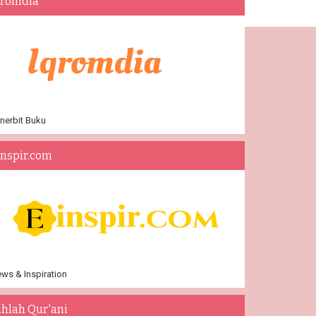
qromdia
nerbit Buku
inspir.com
ws & Inspiration
ihlah Qur'ani