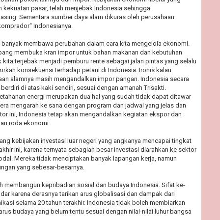
kekuatan pasar, telah menjebak Indonesia sehingga
sing. Sementara sumber daya alam dikuras oleh perusahaan
komprador“ Indonesianya.
ak banyak membawa perubahan dalam cara kita mengelola ekonomi.
pang membuka kran impor untuk bahan makanan dan kebutuhan
tik kita terjebak menjadi pemburu rente sebagai jalan pintas yang selalu
irkan konsekuensi terhadap petani di Indonesia. Ironis kalau
aan alamnya masih mengandalkan impor pangan. Indonesia secara
erdiri di atas kaki sendiri, sesuai dengan amanah Trisakti.
tahanan energi merupakan dua hal yang sudah tidak dapat ditawar
egera mengarah ke sana dengan program dan jadwal yang jelas dan
ektor ini, Indonesia tetap akan mengandalkan kegiatan ekspor dan
an roda ekonomi.
ulang kebijakan investasi luar negeri yang angkanya mencapai tingkat
khir ini, karena ternyata sebagian besar investasi diarahkan ke sektor
modal. Mereka tidak menciptakan banyak lapangan kerja, namun
ngan yang sebesar-besarnya.
alah membangun kepribadian sosial dan budaya Indonesia. Sifat ke-
dar karena derasnya tarikan arus globalisasi dan dampak dari
ikasi selama 20 tahun terakhir. Indonesia tidak boleh membiarkan
rus budaya yang belum tentu sesuai dengan nilai-nilai luhur bangsa