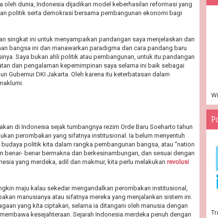
 oleh dunia, Indonesia dijadikan model keberhasilan reformasi yang
n politik serta demokrasi bersama pembangunan ekonomi bagi
lisan singkat ini untuk menyampaikan pandangan saya menjelaskan dan
an bangsa ini dan manawarkan paradigma dan cara pandang baru
nya. Saya bukan ahli politik atau pembangunan, untuk itu pandangan
atan dan pengalaman kepemimpinan saya selama ini baik sebagai
n Gubernur DKI Jakarta. Oleh karena itu keterbatasan dalam
maklumi.
Wi
P
akan di Indonesia sejak tumbangnya rezim Orde Baru Soeharto tahun
ukan perombakan yang sifatnya institusional. Ia belum menyentuh
 budaya politik kita dalam rangka pembangunan bangsa, atau “nation
an benar- benar bermakna dan berkesinambungan, dan sesuai dengan
onesia yang merdeka, adil dan makmur, kita perlu melakukan
revolusi
ungkin maju kalau sekedar mengandalkan perombakan institusional,
kan manusianya atau sifatnya mereka yang menjalankan sistem ini.
aan yang kita ciptakan, selama ia ditangani oleh manusia dengan
Tr
n membawa kesejahteraan. Sejarah Indonesia merdeka penuh dengan