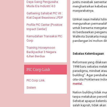
Daya Saing Pengusaha
justru merebak sementara
Muda Era Industri 4.0
menghantarkan kebebasa
masyarakatnya.
Gathering Sahabat PIC VII :
Kiat Dapat Beasiswa LPDP
Izinkan saya melalui tu
menguraikan permasalah
Profile PIC Center (Positive
untuk bersama mengatasi
Impact Center)
ini berdasarkan pengam
Kemudahan Transaksi PIC
Walikota Surakarta maupu
Corp
pandangan ini mohon di
Training Honeymoon
Backpacker 3 Negara
Sebatas Kelembagaan
6Jtan Berdua
Reformasi yang dilaksan
1998 baru sebatas melak
PIC Corp Link
paradigma, mindset atau
building”. Agar perubah
cita-cita Proklamasi Ind
PIC Corp Link
mental
.
Sistem
Nation building tidak m
tanpa melakukan peromba
Sehebat apapun kelembag
salah kaprah, tidak aka