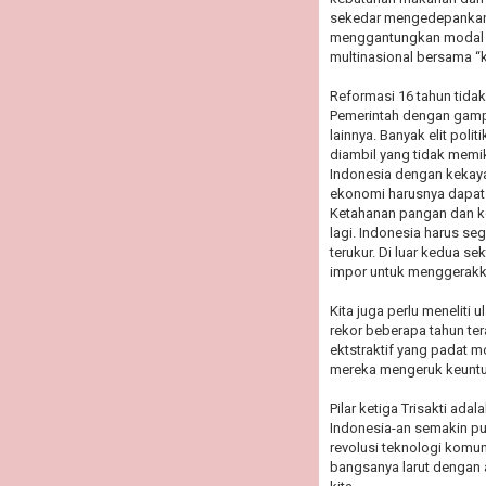
sekedar mengedepankan 
menggantungkan modal a
multinasional bersama “
Reformasi 16 tahun tid
Pemerintah dengan gam
lainnya. Banyak elit poli
diambil yang tidak memik
Indonesia dengan kekay
ekonomi harusnya dapat b
Ketahanan pangan dan ke
lagi. Indonesia harus s
terukur. Di luar kedua s
impor untuk menggerakk
Kita juga perlu meneliti 
rekor beberapa tahun tera
ektstraktif yang padat 
mereka mengeruk keuntu
Pilar ketiga Trisakti ad
Indonesia-an semakin pu
revolusi teknologi komun
bangsanya larut dengan a