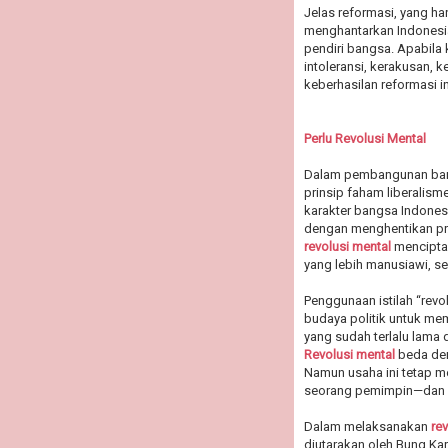
Jelas reformasi, yang h
menghantarkan Indonesia 
pendiri bangsa. Apabila
intoleransi, kerakusan, 
keberhasilan reformasi 
Perlu Revolusi Mental
Dalam pembangunan bangs
prinsip faham liberalisme
karakter bangsa Indones
dengan menghentikan pr
revolusi mental
menciptak
yang lebih manusiawi, s
Penggunaan istilah “revo
budaya politik untuk me
yang sudah terlalu lama
Revolusi mental
beda den
Namun usaha ini tetap me
seorang pemimpin—dan se
Dalam melaksanakan
re
diutarakan oleh Bung Kar