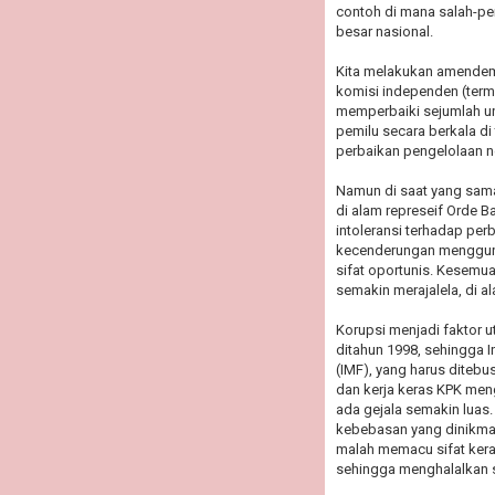
contoh di mana salah-p
besar nasional.
Kita melakukan amendem
komisi independen (term
memperbaiki sejumlah u
pemilu secara berkala di
perbaikan pengelolaan n
Namun di saat yang sama
di alam represeif Orde B
intoleransi terhadap per
kecenderungan menggun
sifat oportunis. Kesemu
semakin merajalela, di a
Korupsi menjadi faktor
ditahun 1998, sehingga I
(IMF), yang harus ditebus
dan kerja keras KPK men
ada gejala semakin luas.
kebebasan yang dinikma
malah memacu sifat kera
sehingga menghalalkan s