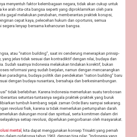
anya menyentuh faktor kelembagaan negara, tidak akan cukup untuk
ke arah cita-cita bangsa seperti yang diproklamirkan oleh para
 kita gagal melakukan perubahan, memberantas praktek korupsi,
keinginan cepat kaya, pelecehan hukum dan oportunis, semua
ini segera lenyap bersama kehancuran bangsa.
a, atau “nation building”, saat ini cenderung menerapkan prinsip-
, yang jelas tidak sesuai dan kontradiktif dengan nilai, budaya dan
ia. Sudah saatnya Indonesia melakukan tindakan korektif, bukan
oses reformasi yang sudah berjalan, namun dengan mencanangkan
an paradigma, budaya politik dan pendekatan “nation building” baru
esuai dengan budaya nusantara, bersahaja dan berkesinambungan.
lusi” tidak berlebihan. Karena Indonesia memerlukan suatu terobosan
mberantas setuntas-tuntasnya segala praktek-praktek yang buruk
 dibiarkan tumbuh kembang sejak zaman Orde Baru sampai sekarang.
gan revolusi fisik, karena ia tidak memerlukan pertumpahan darah.
merlukan dukungan moral dan spiritual, serta komitmen dalam diri
layaknya setiap revolusi, diperlukan pengorbanan oleh masyarakat.
volusi mental
, kita dapat menggunakan konsep Trisakti yang pernah
no dalam pidatonya tahun 1963, dengan tiga pilar; “Indonesia yang