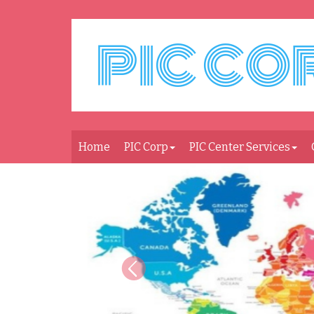
Home
PIC Corp
PIC Center Services