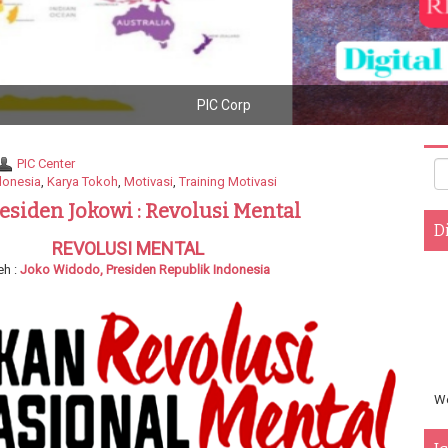
sitive Impact Center : Gallery Young Husnudzon National Conference 2
PIC Center
donesia
,
Karya Tokoh
,
Motivasi
,
Training Motivasi
residen Jokowi : Revolusi Mental
D
REVOLUSI MENTAL
eh :
Joko Widodo, Presiden Republik Indonesia
We