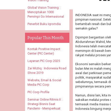
Vision Training
Global Vision Training :
Menciptakan 1000
INDONESIA saat ini meng
Pemimpi Go Internasional
pimpinan nasional. Sete
bertambah resah dan buk
Penerbit Buku Iqromdia
semakin galau?
Dipimpin bergantian oleh
Popular This Month
Abdurrahman Wahid, Meg
Indonesia telah mencata
Kontak Positive Impact
memimpin di bawah bende
Center (PIC Center)
rakyat melalui proses ya
Layanan PIC Corp 2025
Ekonomi semakin berkem
Zai Miztiq : Indonesia Road
bulan Mei ini malah men
Show 2019
awal dari perkiraan peme
politik, masyarakat sud
Website, Email & Social
sebelumnya, termasuk d
Media PIC Corp
pimpinannya secara peri
PIC Corp Profile
Namun, disisi lain, kita
Seminar Online Ritmis II :
saksikan melalui protes di
Strategi Bisnis Saat
termasuk media massa dan
Pandemi - Memperkuat
Indonesia bingung menj