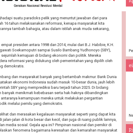
I
Gerakan Nasional Revolusi Mental
hadapi suatu paradoks pelik yang menuntut jawaban dari para
lah 16 tahun melaksanakan reformasi, kenapa masyarakat kita
annya tambah bahagia, atau dalam istilah anak muda sekarang,
 empat presiden antara 1998 dan 2014, mulai dari B.J. Habibie, K.H.
awati Soekarnoputri sampai Susilo Bambang Yudhonoyo (SBY),
Pe
t sejumlah kemajuan di bidang ekonomi dan politik. Mereka
ra reformasi yang didukung oleh pemerintahan yang dipilih oleh
e
ng demokratis.
bang dan masyarakat banyak yang bertambah makmur. Bank Dunia
gatakan ekonomi Indonesia sudah masuk 10-besar dunia, jauh lebih
rintah SBY yang memprediksi baru terjadi tahun 2025. Di bidang
ah banyak menikmati kebebasan serta hak-haknya dibandingkan
i antaranya kemampuan mereka untuk melakukan pergantian
odik melalui pemilu yang demokratis.
 melihat dan merasakan kegalauan masyarakat seperti yang dapat kita
Ne
 jalan-jalan di kota besar dan kecil, dan juga di ruang publik lainnya,
 media sosial. Gejala apa ini? Pimpinan nasional dan pemikir di
R
elaskan fenomena bagaimana keresahan dan kemarahan masyarakat