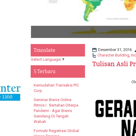
Po
Translate
Desember 31, 2016
Character Building
,
In
Select Language
▼
Tulisan Asli P
5 Terbaru
Ol
Kemudahan Transaksi PIC
Corp
Seminar Bisnis Online
Ritmis I : Bertahan Diterpa
Pandemi - Agar Bisnis
Gemilang Di Tengah
Wabah
Formulir Registrasi Global