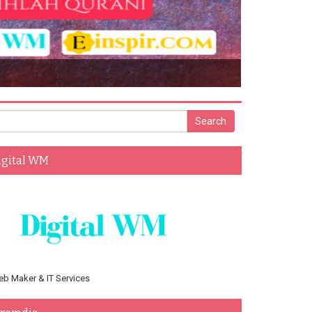
016
igital WM
b Maker & IT Services