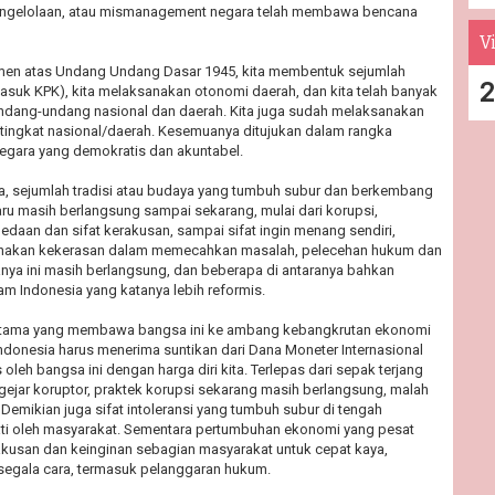
engelolaan, atau mismanagement negara telah membawa bencana
Vi
en atas Undang Undang Dasar 1945, kita membentuk sejumlah
2
asuk KPK), kita melaksanakan otonomi daerah, dan kita telah banyak
ndang-undang nasional dan daerah. Kita juga sudah melaksanakan
 tingkat nasional/daerah. Kesemuanya ditujukan dalam rangka
egara yang demokratis dan akuntabel.
, sejumlah tradisi atau budaya yang tumbuh subur dan berkembang
aru masih berlangsung sampai sekarang, mulai dari korupsi,
bedaan dan sifat kerakusan, sampai sifat ingin menang sendiri,
akan kekerasan dalam memecahkan masalah, pelecehan hukum dan
anya ini masih berlangsung, dan beberapa di antaranya bahkan
lam Indonesia yang katanya lebih reformis.
 utama yang membawa bangsa ini ke ambang kebangkrutan ekonomi
ndonesia harus menerima suntikan dari Dana Moneter Internasional
 oleh bangsa ini dengan harga diri kita. Terlepas dari sepak terjang
gejar koruptor, praktek korupsi sekarang masih berlangsung, malah
 Demikian juga sifat intoleransi yang tumbuh subur di tengah
ti oleh masyarakat. Sementara pertumbuhan ekonomi yang pesat
kusan dan keinginan sebagian masyarakat untuk cepat kaya,
egala cara, termasuk pelanggaran hukum.