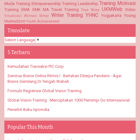
Training Motivasi
Muda
Training Entrepeneurship
Training Leadership
UKMWeb
Training SMA SMK MA
Travel Training
Video
True Story
Writer Training
YHNC
Yogyakarta
Young
Visualisasi Afirmasi Mimpi
Husnudzon
Youth Achievement
Translate
Select Language
▼
5 Terbaru
Kemudahan Transaksi PIC Corp
Seminar Bisnis Online Ritmis I : Bertahan Diterpa Pandemi - Agar
Bisnis Gemilang Di Tengah Wabah
Formulir Registrasi Global Vision Training
Global Vision Training : Menciptakan 1000 Pemimpi Go Internasional
Penerbit Buku Iqromdia
Popular This Month