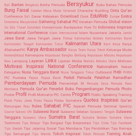
Bersyukur
Banten
Berita Pemuda
Buku Bahas Pemuda
Bali
Bengkulu
Bung Faisal
Cinta Qur'an
Character Building
Catatan Masa Muda
Ceramah
EduWeb
Download
Exstra
Conference
Dasar Kebijakan
Da'i
Ebook
Europe
Gathering Sahabat PIC
Global vision
Gerakan Pemuda
Fenomena Masyarakat
Indonesia
Inspirasi
Honeymoon Backpacker
How To
Go Edu Travel
Gorontalo
International Conference
Islam Nusantara
Jakarta
Islam Internasional
Jambi
Jawa Barat
Jawa Tengah
Jawa Timur
Kalimantan Selatan Kalimantan Barat
Kalimantan Utara
Karya
Kalimantan Tengah
Kalimantan Timur
Karir Kerja
Karya Ambassador
#SahabatPIC
Keluarga Muda
Karya Team
Karya Tokoh
Kemenpora
Kemendikbud
Kepulauan Bangka Belitung
Kepulauan Maluku
Kepulauan
Links
Layanan
Lampung
Liputan Media
Motivasi
Riau
Maluku
Maluku Utara
Motivasi Inspirasi
National Conference
Nationalism
Nekad
Nusa Tenggara Barat
PHBI
Delegates
Outbound
Nusa Tenggara Timur
PHBN
Peduli Pemuda
Pelatihan Ramadhan
PIC Pustaka
Papua
Papua Barat
Pemberdayaan Pemuda
Pemerintah RI
Pemuda Desa
Pemuda Kece
Pemuda Qur'an
Penerbit Buku
Pengembangan Pemuda
Photo
Membaca
Profil
Program
Poster
Profil Motivator PIC Center
Public Speaking Training
Quotes Inspirasi
Qur'an
Puisi
Pulau Sumatera
Pulau Jawa
Pulau Papua
Sahabat PIC
Rules
Renungan
Sejarah Pemuda
Seminar
Riau
SpeakUp
Sulawesi Barat
Sulawesi
Sulawesi Selatan
Course
Sukses UN
Sulawesi Tengah
Sumatra Barat
Tenggara
Sulawesi Utara
Sumatra Selatan
Sumatra Utara
Testimoni
Tips Bergaul
Tips Berprestasi
Tips Belajar
Tips Cinta
Tips Facebook
Tips Jejaring Sosial
Tips Membaca
Tips Pendidikan
Tips Remaja
Tips Ibadah
Tokoh Inspirasi
Training Anak
Tips Semangat
Tips Wanita
Tokoh Pemuda