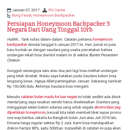
a
t
Januari 07, 2017
PIC Center
i
Bung Faisal
,
Honeymoon Backpacker
o
Persiapan Honeymoon Backpacker 3
n
Negara Dari Uang Tinggal 10rb
Huhhh..
. Tarik nafas dalam-dalam. Catatan pertama
honeymoon
backpacker
dimulai tanggal 6 Januari 2017 ini. Hari Jumat ini pula
baru kontak-an dengan saudara yang usaha percetakan bahwa
undangan nikah bisa diambil malam ini di sekitar
Buntet Pesantren
Cirebon
.
Sungguh senangnya satu atau dua jam lagi bisa melihat undangan
yang telah dicetak. Walau saya katakan pada Saudara belum bisa
langsung lunas.
Ingsya Allah
pertengahan Januari. Sekarang nambah
Rp 150.000 dulu. Akhirnya Saudara bisa mengerti.
Menulis
catatan bulan madu ke luar negeri
ini tidak sedikit ada
block
mental
yang saya rasakan sendiri harus diselesaikan. Diantara yang
mengganjal selain belum adanya uang untuk segala
akomodasi yag
diperlukan honeymoon
,
kecuali kita telah membeli tiket super promo
one way berdua Jakarta ke Bangkok bulan Juni atau Juli 2016 lalu.
Dimana harga regular sekitar Rp 2 Juta. Kami bisa mendapatkan
diskon hampir 80%, yaitu 500rban. Ingsyallah di catatan ini juga akan