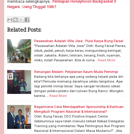
membaca selengkapnya :
Persiapan Honeymoon Backpacker 3
Negara : Uang Tinggal 10rb?
Related Posts:
Pasawahan Adalah Villa Jiwa : Puisi Karya Bung Faisal
"Pasawahan Adalah Villa Jiwa" Oleh: Bung Faisal Panas,
sibuk, padat, penuh, kerja keras, mengundang keringat,
inilah Jakarta. Adem, tentram, tenang, fresh, nyaman,
rileks, inilah Pasawahan. Bila di ruma…
Read More
Renungan Malam: Perjalanan Kaum Muda Pemimpi
Kadang kita bertanya apa yang sedang terjadi pada diri
kita? Pemuda memang darahnya selalu bergelora. Apa
lagi pemilik mimpi besar. Saya sangat terobsesi sekali
dengan pidato-pidato dan tulisan Bung Karno. Mungkin
karena …
Read More
Bagaimana Cara Mendapatkan Sponsorship & Bantuan
Mengikuti Program Nasional & Internasional?
Oleh: Bung Faisal, CEO Positive Impact Center
Sebelumnya saya telah menulis terkait Nekad Delegates
Training yang membahas "Apa Pentingnya Ikut Program
Nasional & Internasional Dalam Masa Mudamu?". Jika