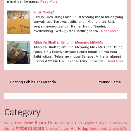
minat dan kemaua…
Read More
Puisi: "Hidup"
"Hidup" Oleh Bung Faisal Puisi tentang masa muda yang
banyak rasa Tertawa, sedih, takut. Hilang arah. Sepi,
senyap, menepi, sendiri. Ramai, bising. Sendiri,
overthinking. Berfikir, keras. Berfikir, santa…
Read More
Allah Ya Ghaffar, Umur Ini Memang Milik-Mu
Allah Ya Ghaffar, Umur Ini Memang Milik-Mu Oleh : Bung
Faisal, CEO Positive Impact Center Innalillahi wa inna
ilaihi rojiun... Telah meninggal Sahabat M. Haris, alumni
Gontor & S2 PAI UIN Jakarta. Terkejut mende…
Read More
← Posting Lebih Baru
Beranda
Posting Lama →
Category
Acara Pemuda
#YukHusnudzon!
Agenda
Agent Pembicara
Aceh
Africa
Ambassadors
Arti Hidup
Asean
Audio MP3
Alumni
America
Arabian
Asia